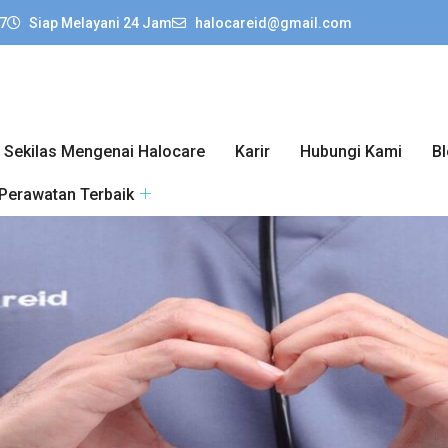
7
Siap Melayani 24 Jam
halocareid@gmail.com
Sekilas Mengenai Halocare
Karir
Hubungi Kami
B
 Perawatan Terbaik