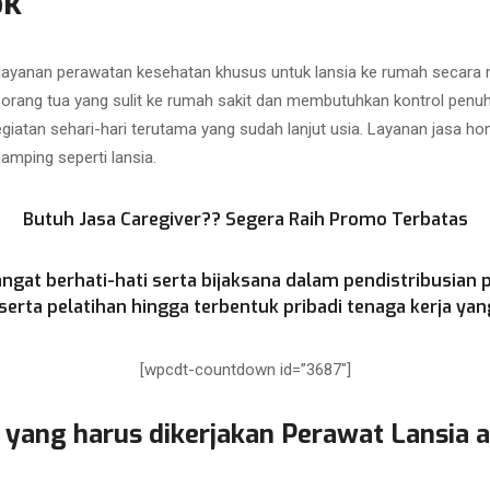
ok
 layanan perawatan kesehatan khusus untuk lansia ke rumah secar
i orang tua yang sulit ke rumah sakit dan membutuhkan kontrol penu
atan sehari-hari terutama yang sudah lanjut usia. Layanan jasa hom
mping seperti lansia.
Butuh Jasa Caregiver?? Segera Raih Promo Terbatas
ngat berhati-hati serta bijaksana dalam pendistribusian 
rta pelatihan hingga terbentuk pribadi tenaga kerja yang
[wpcdt-countdown id=”3687″]
 yang harus dikerjakan Perawat Lansia 