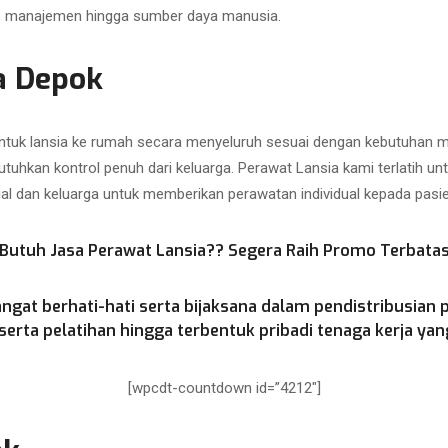
as, manajemen hingga sumber daya manusia.
a Depok
uk lansia ke rumah secara menyeluruh sesuai dengan kebutuhan med
utuhkan kontrol penuh dari keluarga. Perawat Lansia kami terlatih u
ial dan keluarga untuk memberikan perawatan individual kepada pasien
Butuh Jasa Perawat Lansia?? Segera Raih Promo Terbata
ngat berhati-hati serta bijaksana dalam pendistribusian 
rta pelatihan hingga terbentuk pribadi tenaga kerja yang
[wpcdt-countdown id=”4212″]