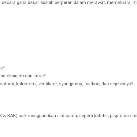
a secara garis besar adalah berperan dalam merawat, memelihara, me
us*
g oksigen) dan infus*
ostomi, kolostomi, ventilator, syringpump, suction, dan sejenisnya*
B & BAK) baik menggunakan alat bantu, seperti kateter, pispot dan ur