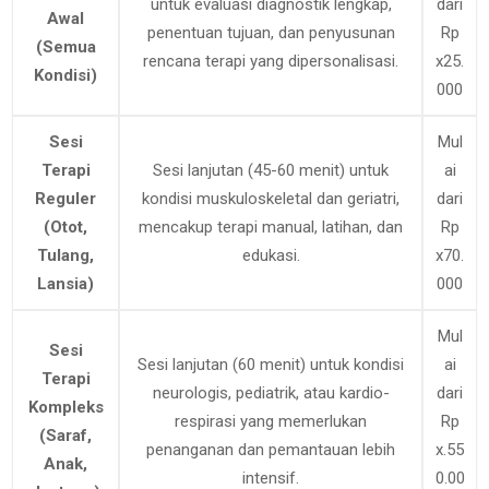
untuk evaluasi diagnostik lengkap,
dari
Awal
penentuan tujuan, dan penyusunan
Rp
(Semua
rencana terapi yang dipersonalisasi.
x25.
Kondisi)
000
Sesi
Mul
Terapi
Sesi lanjutan (45-60 menit) untuk
ai
Reguler
kondisi muskuloskeletal dan geriatri,
dari
(Otot,
mencakup terapi manual, latihan, dan
Rp
Tulang,
edukasi.
x70.
Lansia)
000
Mul
Sesi
Sesi lanjutan (60 menit) untuk kondisi
ai
Terapi
neurologis, pediatrik, atau kardio-
dari
Kompleks
respirasi yang memerlukan
Rp
(Saraf,
penanganan dan pemantauan lebih
x.55
Anak,
intensif.
0.00