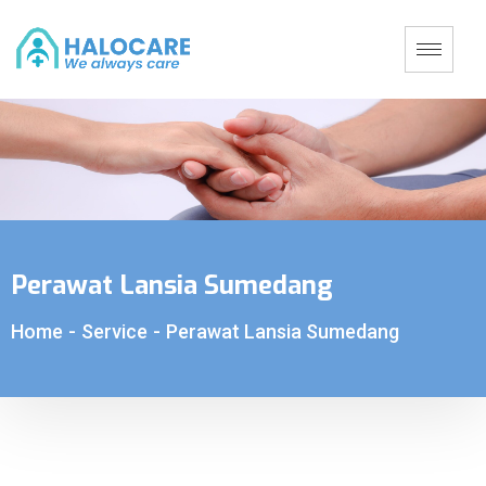
Perawat Lansia Sumedang
Home
-
Service
-
Perawat Lansia Sumedang