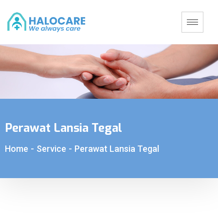
Perawat Lansia Tegal
Home
-
Service
-
Perawat Lansia Tegal