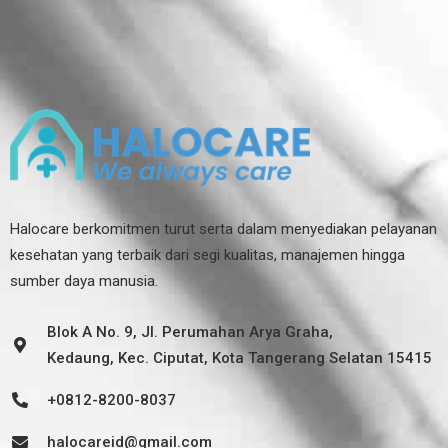
Halocare berkomitmen turut serta dalam menyediakan pelayanan
kesehatan yang terbaik dari segi kualitas, manajemen hingga
sumber daya manusia.
Blok A No. 9, Jl. Perumahan Arya Graha,
Kedaung, Kec. Ciputat, Kota Tangerang Selatan 15415
+0812-8200-8037
halocareid@gmail.com