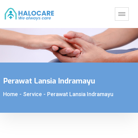
Perawat Lansia Indramayu
Home
-
Service
-
Perawat Lansia Indramayu