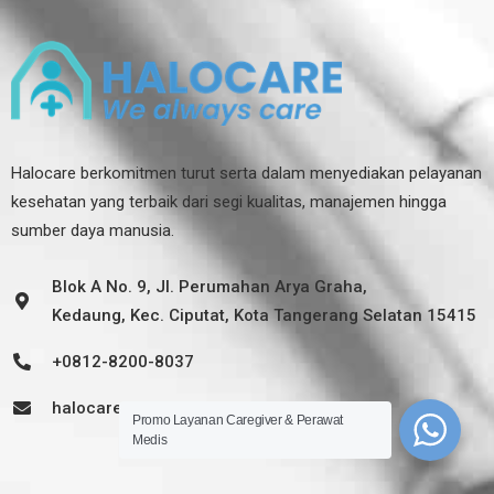
Halocare berkomitmen turut serta dalam menyediakan pelayanan
kesehatan yang terbaik dari segi kualitas, manajemen hingga
sumber daya manusia.
Blok A No. 9, Jl. Perumahan Arya Graha,
Kedaung, Kec. Ciputat, Kota Tangerang Selatan 15415
+0812-8200-8037
halocareid@gmail.com
Promo Layanan Caregiver & Perawat
Medis