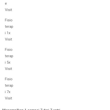
e
Visit
Fisio
terap
i 1x
Visit
Fisio
terap
i 5x
Visit
Fisio
terap
i 7x
Visit