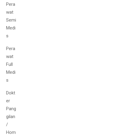
Pera
wat
Semi
Medi
s
Pera
wat
Full
Medi
s
Dokt
er
Pang
gilan
/
Hom