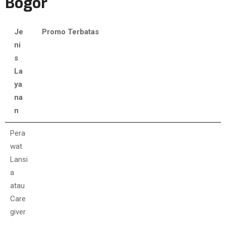
Bogor
Je
Promo Terbatas
ni
s
La
ya
na
n
Je
Promo Terbatas
Pera
ni
wat
s
Lansi
La
a
ya
atau
na
Care
n
giver