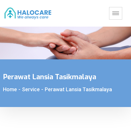
Perawat Lansia Tasikmalaya
Home
-
Service
-
Perawat Lansia Tasikmalaya