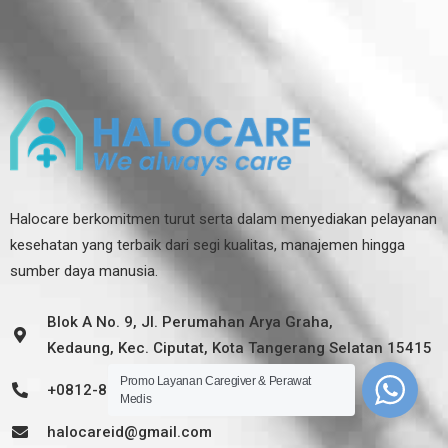
Halocare berkomitmen turut serta dalam menyediakan pelayanan
kesehatan yang terbaik dari segi kualitas, manajemen hingga
sumber daya manusia.
Blok A No. 9, Jl. Perumahan Arya Graha,
Kedaung, Kec. Ciputat, Kota Tangerang Selatan 15415
Promo Layanan Caregiver & Perawat
+0812-8200-8037
Medis
halocareid@gmail.com