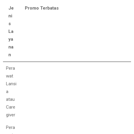
Je
Promo Terbatas
ni
s
La
ya
na
n
Je
Promo Terbatas
Pera
ni
wat
s
Lansi
La
a
ya
atau
na
Care
n
giver
Pera