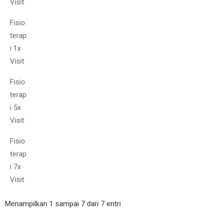
Visit
Fisio
terap
i 1x
Visit
Fisio
terap
i 5x
Visit
Fisio
terap
i 7x
Visit
Menampilkan 1 sampai 7 dari 7 entri