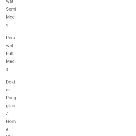
wat
Semi
Medi
s
Pera
wat
Full
Medi
s
Dokt
er
Pang
gilan
/
Hom
e