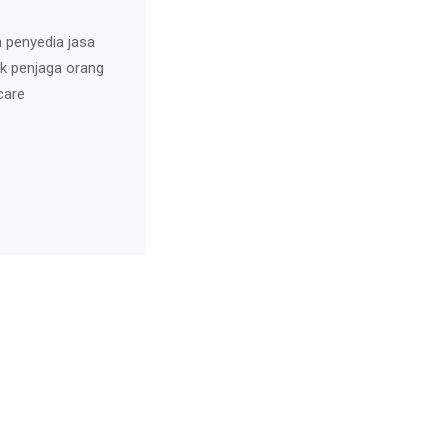
n penyedia jasa
uk penjaga orang
care