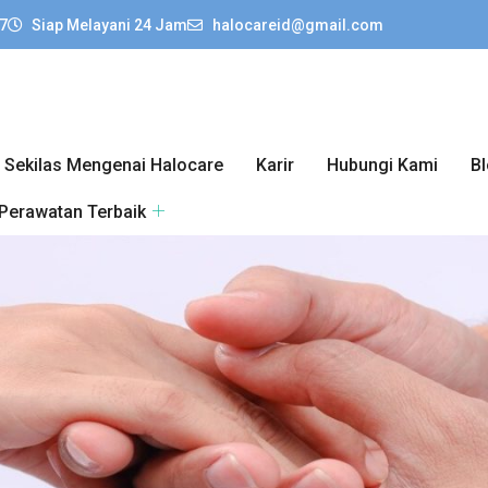
7
Siap Melayani 24 Jam
halocareid@gmail.com
Sekilas Mengenai Halocare
Karir
Hubungi Kami
B
 Perawatan Terbaik