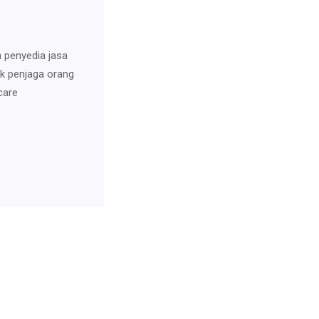
n penyedia jasa
uk penjaga orang
care