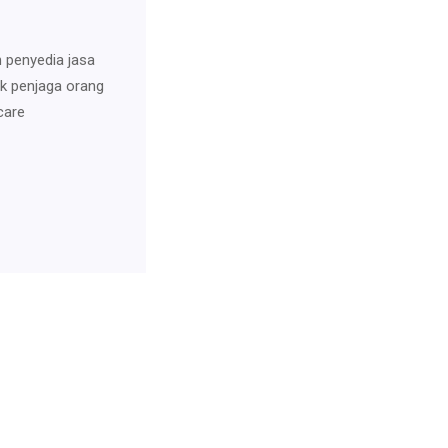
n penyedia jasa
uk penjaga orang
care