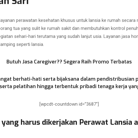
an Sari
 layanan perawatan kesehatan khusus untuk lansia ke rumah secar
i orang tua yang sulit ke rumah sakit dan membutuhkan kontrol penu
atan sehari-hari terutama yang sudah lanjut usia. Layanan jasa hom
mping seperti lansia.
Butuh Jasa Caregiver?? Segera Raih Promo Terbatas
ngat berhati-hati serta bijaksana dalam pendistribusian 
rta pelatihan hingga terbentuk pribadi tenaga kerja yang
[wpcdt-countdown id=”3687″]
 yang harus dikerjakan Perawat Lansia 