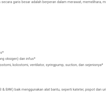
a secara garis besar adalah berperan dalam merawat, memelihara, me
us*
g oksigen) dan infus*
ostomi, kolostomi, ventilator, syringpump, suction, dan sejenisnya*
B & BAK) baik menggunakan alat bantu, seperti kateter, pispot dan ur