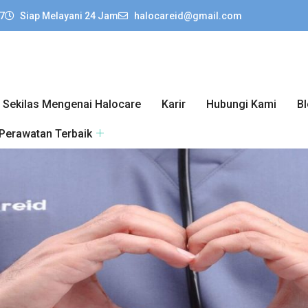
7
Siap Melayani 24 Jam
halocareid@gmail.com
Sekilas Mengenai Halocare
Karir
Hubungi Kami
B
 Perawatan Terbaik