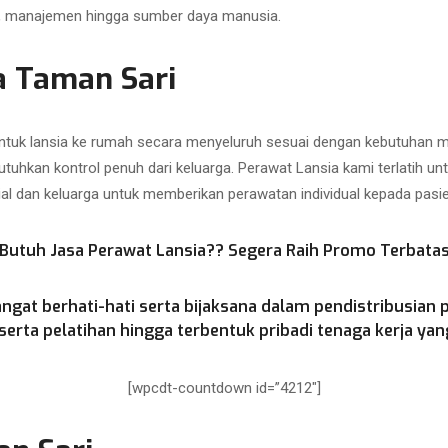
as, manajemen hingga sumber daya manusia.
a Taman Sari
uk lansia ke rumah secara menyeluruh sesuai dengan kebutuhan med
utuhkan kontrol penuh dari keluarga. Perawat Lansia kami terlatih u
ial dan keluarga untuk memberikan perawatan individual kepada pasien
Butuh Jasa Perawat Lansia?? Segera Raih Promo Terbata
ngat berhati-hati serta bijaksana dalam pendistribusian 
rta pelatihan hingga terbentuk pribadi tenaga kerja yang
[wpcdt-countdown id=”4212″]