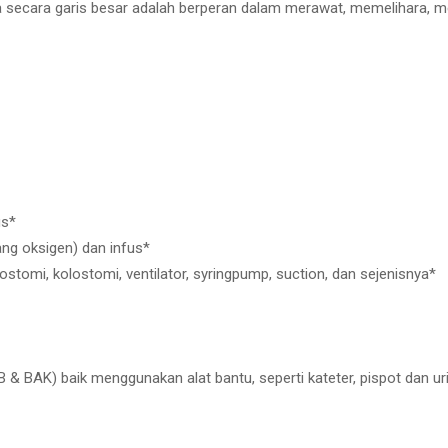
a secara garis besar adalah berperan dalam merawat, memelihara, me
us*
g oksigen) dan infus*
ostomi, kolostomi, ventilator, syringpump, suction, dan sejenisnya*
B & BAK) baik menggunakan alat bantu, seperti kateter, pispot dan ur