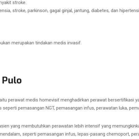
yakit stroke.
ia, stroke, parkinson, gagal ginjal, jantung, diabetes, dan hipertensi
bukan merupakan tindakan medis invasif.
 Pulo
aitu perawat medis homevisit menghadirkan perawat bersertifikasi
 seperti pemasangan NGT, pemasangan infus, perawatan luka, pemasa
sien yang membutuhkan perawatan lebih intensif yang memungkinkan
h mendalam, seperti pemasangan infus, lepas-pasang chemoport, pe