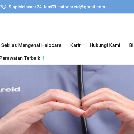
7
Siap Melayani 24 Jam
halocareid@gmail.com
Sekilas Mengenai Halocare
Karir
Hubungi Kami
B
 Perawatan Terbaik