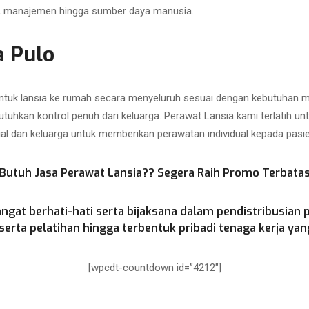
as, manajemen hingga sumber daya manusia.
a Pulo
uk lansia ke rumah secara menyeluruh sesuai dengan kebutuhan med
utuhkan kontrol penuh dari keluarga. Perawat Lansia kami terlatih u
ial dan keluarga untuk memberikan perawatan individual kepada pasien
Butuh Jasa Perawat Lansia?? Segera Raih Promo Terbata
ngat berhati-hati serta bijaksana dalam pendistribusian 
rta pelatihan hingga terbentuk pribadi tenaga kerja yang
[wpcdt-countdown id=”4212″]