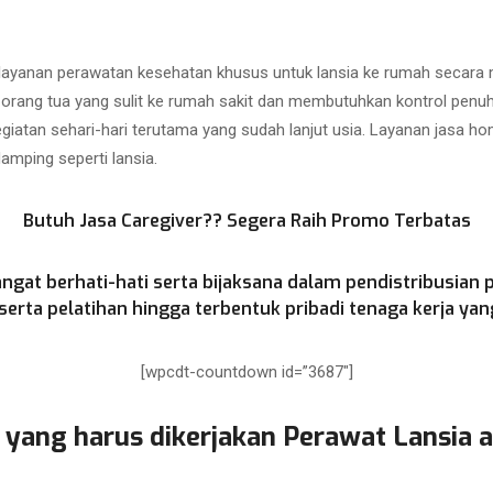
 layanan perawatan kesehatan khusus untuk lansia ke rumah secar
i orang tua yang sulit ke rumah sakit dan membutuhkan kontrol penu
atan sehari-hari terutama yang sudah lanjut usia. Layanan jasa hom
mping seperti lansia.
Butuh Jasa Caregiver?? Segera Raih Promo Terbatas
ngat berhati-hati serta bijaksana dalam pendistribusian 
rta pelatihan hingga terbentuk pribadi tenaga kerja yang
[wpcdt-countdown id=”3687″]
 yang harus dikerjakan Perawat Lansia 