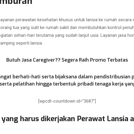
amburan
 layanan perawatan kesehatan khusus untuk lansia ke rumah secar
i orang tua yang sulit ke rumah sakit dan membutuhkan kontrol penu
atan sehari-hari terutama yang sudah lanjut usia. Layanan jasa hom
mping seperti lansia.
Butuh Jasa Caregiver?? Segera Raih Promo Terbatas
ngat berhati-hati serta bijaksana dalam pendistribusian 
rta pelatihan hingga terbentuk pribadi tenaga kerja yang
[wpcdt-countdown id=”3687″]
 yang harus dikerjakan Perawat Lansia 