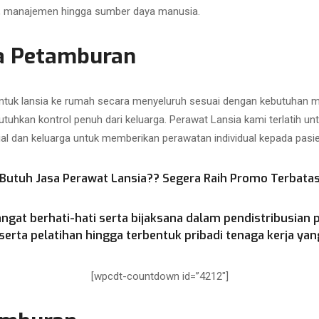
as, manajemen hingga sumber daya manusia.
a Petamburan
uk lansia ke rumah secara menyeluruh sesuai dengan kebutuhan med
utuhkan kontrol penuh dari keluarga. Perawat Lansia kami terlatih u
ial dan keluarga untuk memberikan perawatan individual kepada pasien
Butuh Jasa Perawat Lansia?? Segera Raih Promo Terbata
ngat berhati-hati serta bijaksana dalam pendistribusian 
rta pelatihan hingga terbentuk pribadi tenaga kerja yang
[wpcdt-countdown id=”4212″]