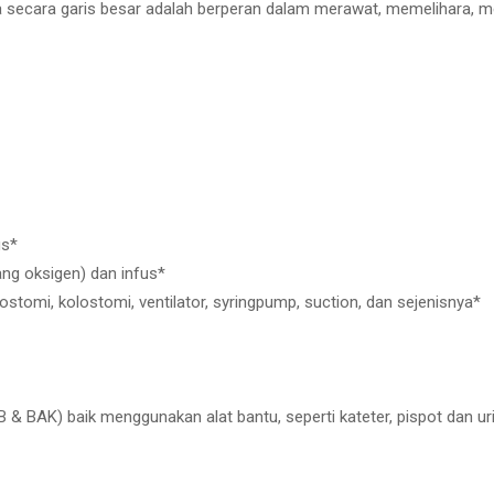
a secara garis besar adalah berperan dalam merawat, memelihara, me
us*
g oksigen) dan infus*
ostomi, kolostomi, ventilator, syringpump, suction, dan sejenisnya*
B & BAK) baik menggunakan alat bantu, seperti kateter, pispot dan ur