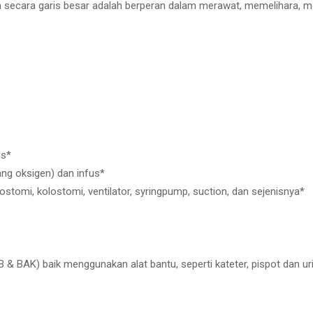
a secara garis besar adalah berperan dalam merawat, memelihara, me
us*
g oksigen) dan infus*
ostomi, kolostomi, ventilator, syringpump, suction, dan sejenisnya*
B & BAK) baik menggunakan alat bantu, seperti kateter, pispot dan ur