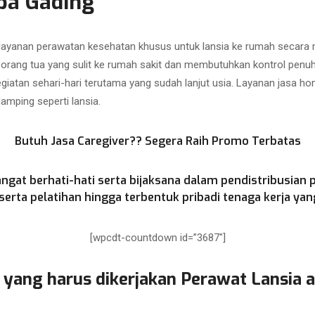
pa Gading
 layanan perawatan kesehatan khusus untuk lansia ke rumah secar
i orang tua yang sulit ke rumah sakit dan membutuhkan kontrol penu
atan sehari-hari terutama yang sudah lanjut usia. Layanan jasa hom
mping seperti lansia.
Butuh Jasa Caregiver?? Segera Raih Promo Terbatas
ngat berhati-hati serta bijaksana dalam pendistribusian 
rta pelatihan hingga terbentuk pribadi tenaga kerja yang
[wpcdt-countdown id=”3687″]
 yang harus dikerjakan Perawat Lansia 