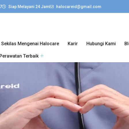
7
Siap Melayani 24 Jam
halocareid@gmail.com
Sekilas Mengenai Halocare
Karir
Hubungi Kami
B
 Perawatan Terbaik