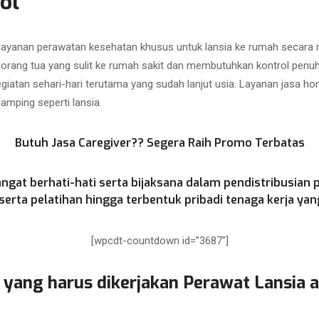
ol
 layanan perawatan kesehatan khusus untuk lansia ke rumah secar
i orang tua yang sulit ke rumah sakit dan membutuhkan kontrol penu
atan sehari-hari terutama yang sudah lanjut usia. Layanan jasa hom
mping seperti lansia.
Butuh Jasa Caregiver?? Segera Raih Promo Terbatas
ngat berhati-hati serta bijaksana dalam pendistribusian 
rta pelatihan hingga terbentuk pribadi tenaga kerja yang
[wpcdt-countdown id=”3687″]
 yang harus dikerjakan Perawat Lansia 