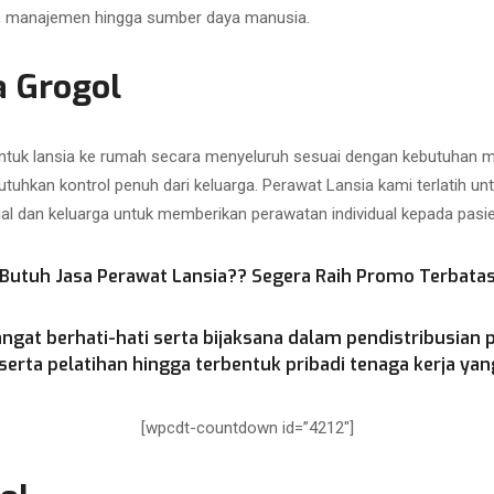
as, manajemen hingga sumber daya manusia.
a Grogol
uk lansia ke rumah secara menyeluruh sesuai dengan kebutuhan med
utuhkan kontrol penuh dari keluarga. Perawat Lansia kami terlatih u
ial dan keluarga untuk memberikan perawatan individual kepada pasien
Butuh Jasa Perawat Lansia?? Segera Raih Promo Terbata
ngat berhati-hati serta bijaksana dalam pendistribusian 
rta pelatihan hingga terbentuk pribadi tenaga kerja yang
[wpcdt-countdown id=”4212″]