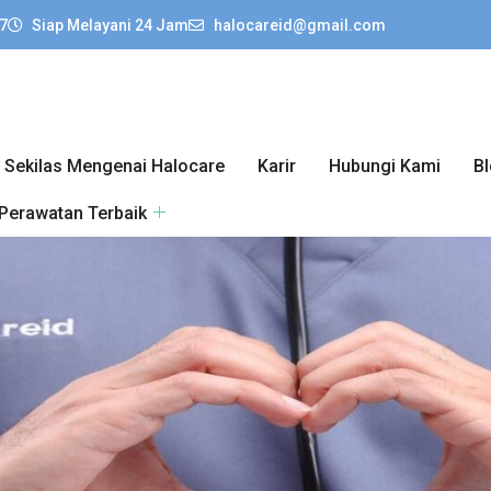
7
Siap Melayani 24 Jam
halocareid@gmail.com
Sekilas Mengenai Halocare
Karir
Hubungi Kami
B
 Perawatan Terbaik