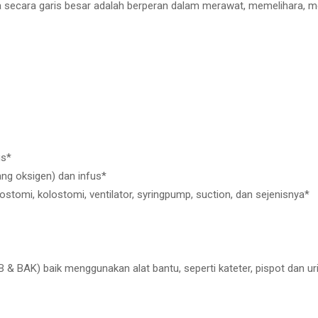
a secara garis besar adalah berperan dalam merawat, memelihara, me
us*
g oksigen) dan infus*
ostomi, kolostomi, ventilator, syringpump, suction, dan sejenisnya*
B & BAK) baik menggunakan alat bantu, seperti kateter, pispot dan ur