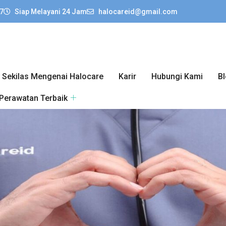
7
Siap Melayani 24 Jam
halocareid@gmail.com
Sekilas Mengenai Halocare
Karir
Hubungi Kami
B
 Perawatan Terbaik