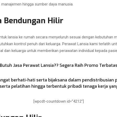
as, manajemen hingga sumber daya manusia.
 Bendungan Hilir
uk lansia ke rumah secara menyeluruh sesuai dengan kebutuhan med
utuhkan kontrol penuh dari keluarga. Perawat Lansia kami terlatih u
ial dan keluarga untuk memberikan perawatan individual kepada pasien
Butuh Jasa Perawat Lansia?? Segera Raih Promo Terbata
ngat berhati-hati serta bijaksana dalam pendistribusian 
rta pelatihan hingga terbentuk pribadi tenaga kerja yang
[wpcdt-countdown id=”4212″]