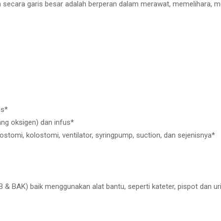
a secara garis besar adalah berperan dalam merawat, memelihara, me
us*
g oksigen) dan infus*
ostomi, kolostomi, ventilator, syringpump, suction, dan sejenisnya*
B & BAK) baik menggunakan alat bantu, seperti kateter, pispot dan ur