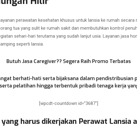
ungan Hilir
 layanan perawatan kesehatan khusus untuk lansia ke rumah secar
i orang tua yang sulit ke rumah sakit dan membutuhkan kontrol penu
atan sehari-hari terutama yang sudah lanjut usia. Layanan jasa hom
mping seperti lansia.
Butuh Jasa Caregiver?? Segera Raih Promo Terbatas
ngat berhati-hati serta bijaksana dalam pendistribusian 
rta pelatihan hingga terbentuk pribadi tenaga kerja yang
[wpcdt-countdown id=”3687″]
 yang harus dikerjakan Perawat Lansia 