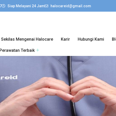
7
Siap Melayani 24 Jam
halocareid@gmail.com
Sekilas Mengenai Halocare
Karir
Hubungi Kami
B
 Perawatan Terbaik