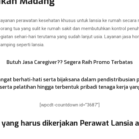
akan Madang
 layanan perawatan kesehatan khusus untuk lansia ke rumah secar
i orang tua yang sulit ke rumah sakit dan membutuhkan kontrol penu
atan sehari-hari terutama yang sudah lanjut usia. Layanan jasa hom
mping seperti lansia.
Butuh Jasa Caregiver?? Segera Raih Promo Terbatas
ngat berhati-hati serta bijaksana dalam pendistribusian 
rta pelatihan hingga terbentuk pribadi tenaga kerja yang
[wpcdt-countdown id=”3687″]
 yang harus dikerjakan Perawat Lansia 