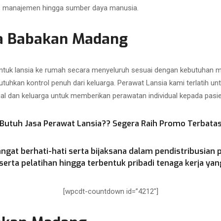
as, manajemen hingga sumber daya manusia.
ia Babakan Madang
uk lansia ke rumah secara menyeluruh sesuai dengan kebutuhan med
utuhkan kontrol penuh dari keluarga. Perawat Lansia kami terlatih u
ial dan keluarga untuk memberikan perawatan individual kepada pasien
Butuh Jasa Perawat Lansia?? Segera Raih Promo Terbata
ngat berhati-hati serta bijaksana dalam pendistribusian 
rta pelatihan hingga terbentuk pribadi tenaga kerja yang
[wpcdt-countdown id=”4212″]