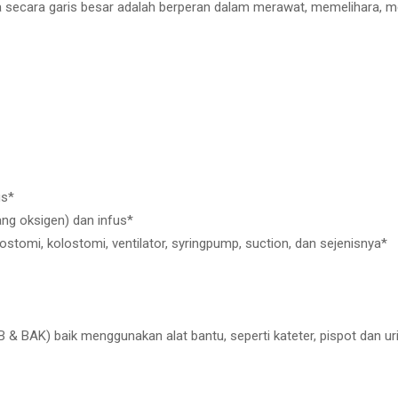
a secara garis besar adalah berperan dalam merawat, memelihara, me
us*
g oksigen) dan infus*
ostomi, kolostomi, ventilator, syringpump, suction, dan sejenisnya*
B & BAK) baik menggunakan alat bantu, seperti kateter, pispot dan ur