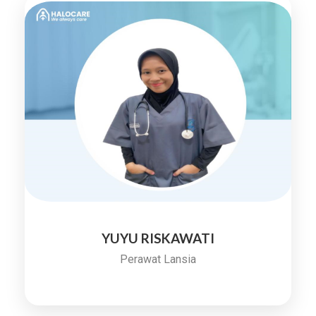
YUYU RISKAWATI
Perawat Lansia