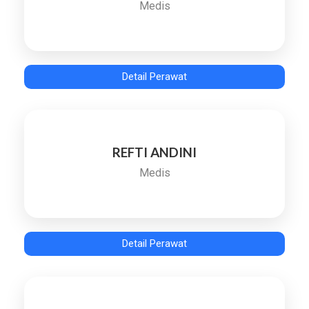
Medis
Detail Perawat
REFTI ANDINI
Medis
Detail Perawat