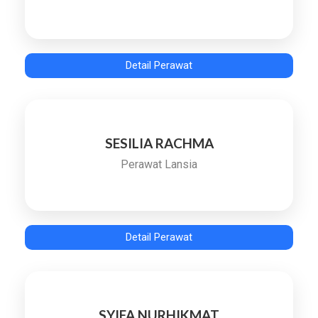
Detail Perawat
SESILIA RACHMA
Perawat Lansia
Detail Perawat
SYIFA NURHIKMAT