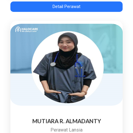
Detail Perawat
MUTIARA R. ALMADANTY
Perawat Lansia