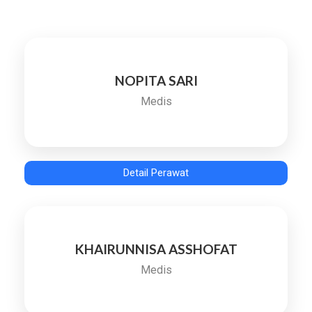
NOPITA SARI
Medis
Detail Perawat
KHAIRUNNISA ASSHOFAT
Medis