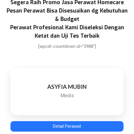
Segera Raih Promo Jasa Perawat Homecare
Pesan Perawat Bisa Disesuaikan dg Kebutuhan
& Budget
Perawat Profesional Kami Diseleksi Dengan
Ketat dan Uji Tes Terbaik
[wpcdt-countdown id=”3988″]
ASYFIA MUBIN
Medis
Detail Perawat