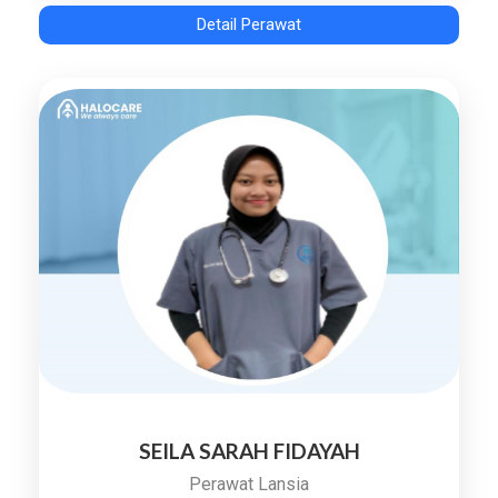
Detail Perawat
SEILA SARAH FIDAYAH
Perawat Lansia