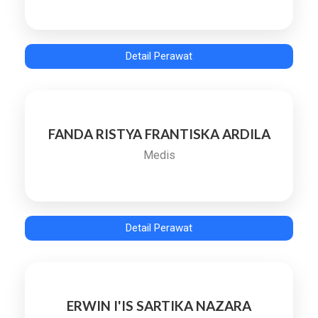
Detail Perawat
FANDA RISTYA FRANTISKA ARDILA
Medis
Detail Perawat
ERWIN I'IS SARTIKA NAZARA