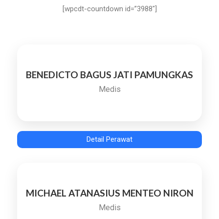
[wpcdt-countdown id=”3988″]
BENEDICTO BAGUS JATI PAMUNGKAS
Medis
Detail Perawat
MICHAEL ATANASIUS MENTEO NIRON
Medis