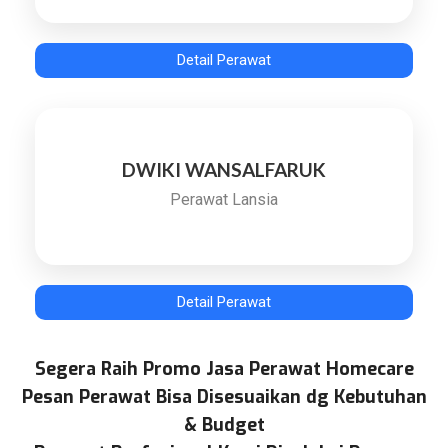
Detail Perawat
DWIKI WANSALFARUK
Perawat Lansia
Detail Perawat
Segera Raih Promo Jasa Perawat Homecare
Pesan Perawat Bisa Disesuaikan dg Kebutuhan
& Budget