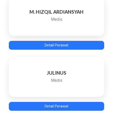
M. HIZQIL ARDIANSYAH
Medis
Detail Perawat
JULINUS
Medis
Detail Perawat