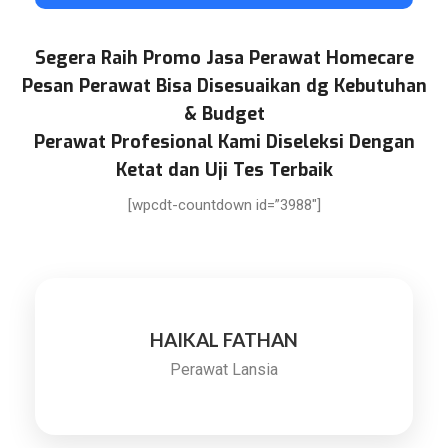
Segera Raih Promo Jasa Perawat Homecare
Pesan Perawat Bisa Disesuaikan dg Kebutuhan
& Budget
Perawat Profesional Kami Diseleksi Dengan
Ketat dan Uji Tes Terbaik
[wpcdt-countdown id=”3988″]
HAIKAL FATHAN
Perawat Lansia