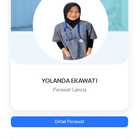
YOLANDA EKAWATI
Perawat Lansia
Detail Perawat