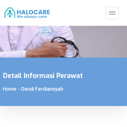
Detail Informasi Perawat
Home
-
Dendi Ferdiansyah