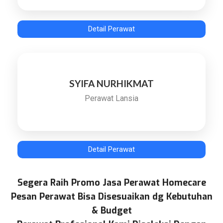
Detail Perawat
SYIFA NURHIKMAT
Perawat Lansia
Detail Perawat
Segera Raih Promo Jasa Perawat Homecare
Pesan Perawat Bisa Disesuaikan dg Kebutuhan
& Budget