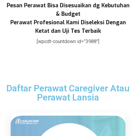
Pesan Perawat Bisa Disesuaikan dg Kebutuhan
& Budget
Perawat Profesional Kami Diseleksi Dengan
Ketat dan Uji Tes Terbaik
[wpcdt-countdown id=”3988″]
Daftar Perawat Caregiver Atau
Perawat Lansia