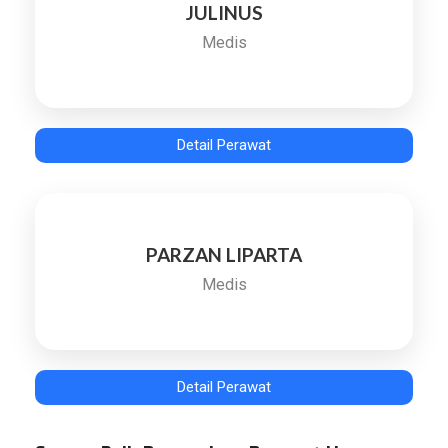
JULINUS
Medis
Detail Perawat
PARZAN LIPARTA
Medis
Detail Perawat