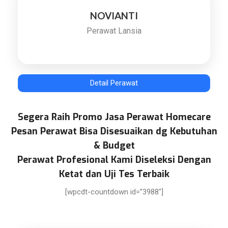
NOVIANTI
Perawat Lansia
Detail Perawat
Segera Raih Promo Jasa Perawat Homecare
Pesan Perawat Bisa Disesuaikan dg Kebutuhan
& Budget
Perawat Profesional Kami Diseleksi Dengan
Ketat dan Uji Tes Terbaik
[wpcdt-countdown id=”3988″]