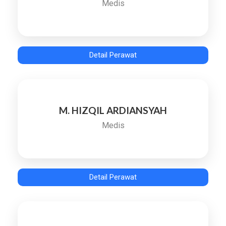
Medis
Detail Perawat
M. HIZQIL ARDIANSYAH
Medis
Detail Perawat