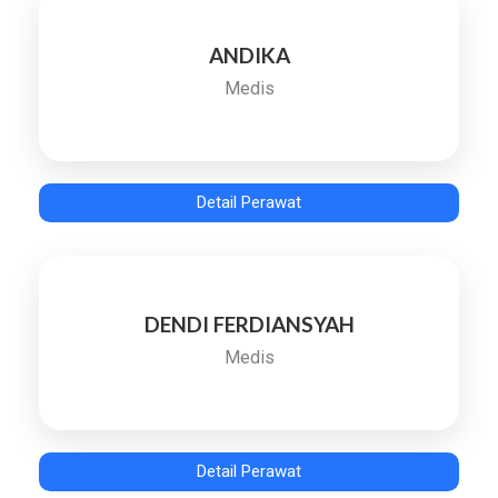
ANDIKA
Medis
Detail Perawat
DENDI FERDIANSYAH
Medis
Detail Perawat