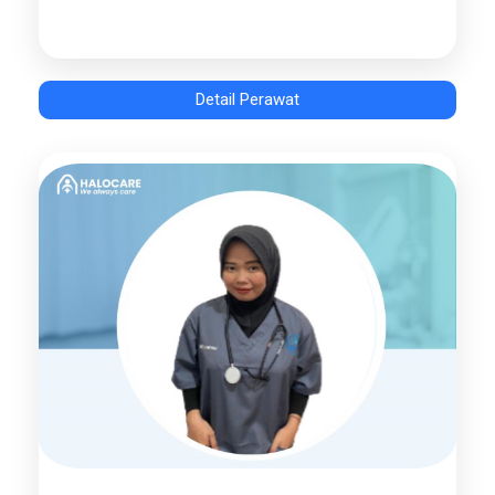
Detail Perawat