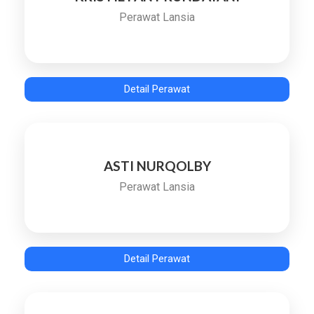
Perawat Lansia
Detail Perawat
ASTI NURQOLBY
Perawat Lansia
Detail Perawat