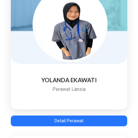
YOLANDA EKAWATI
Perawat Lansia
Detail Perawat