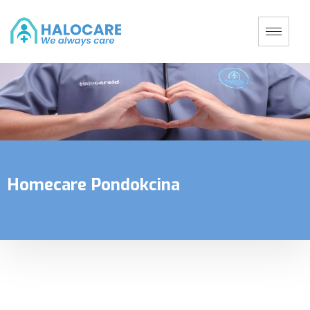
Homecare Pondokcina