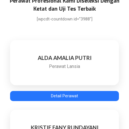
Perawat Profesional Kami Diseleksi Dengan
Ketat dan Uji Tes Terbaik
[wpcdt-countdown id=”3988″]
ALDA AMALIA PUTRI
Perawat Lansia
Detail Perawat
KRISTIE FANY RUNDAYANI