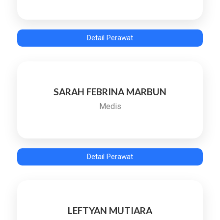
Detail Perawat
SARAH FEBRINA MARBUN
Medis
Detail Perawat
LEFTYAN MUTIARA