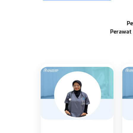
Pe
Perawat 