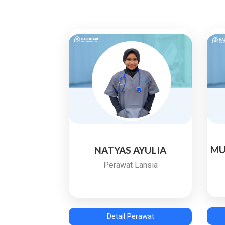
MU
NATYAS AYULIA
Perawat Lansia
Detail Perawat