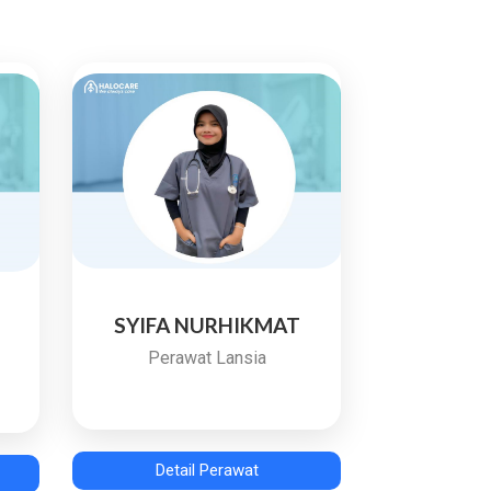
SYIFA NURHIKMAT
Perawat Lansia
Detail Perawat