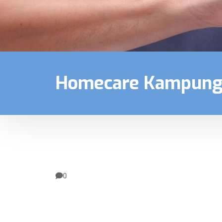
Homecare Kampung
0