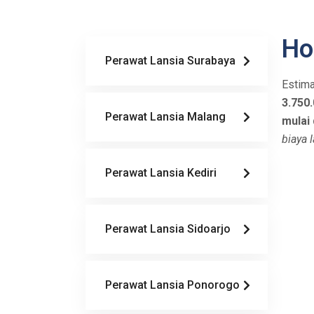
Ho
Perawat Lansia Surabaya
Estima
3.750
Perawat Lansia Malang
mulai 
biaya 
Perawat Lansia Kediri
Perawat Lansia Sidoarjo
Perawat Lansia Ponorogo