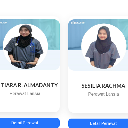
TIARA R. ALMADANTY
SESILIA RACHMA
Perawat Lansia
Perawat Lansia
Detail Perawat
Detail Perawat