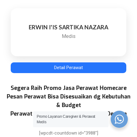
ERWIN I'IS SARTIKA NAZARA
Medis
Detail Perawat
Segera Raih Promo Jasa Perawat Homecare
Pesan Perawat Bisa Disesuaikan dg Kebutuhan
& Budget
Perawat Profesional Kami Diseleksi Dengan
Promo Layanan Caregiver & Perawat
Ketat dan Uji Tes Terbaik
Medis
[wpcdt-countdown id=”3988″]