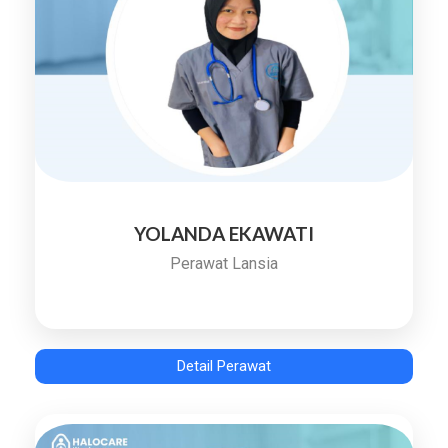
YOLANDA EKAWATI
Perawat Lansia
Detail Perawat