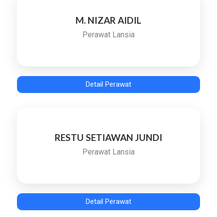
M. NIZAR AIDIL
Perawat Lansia
Detail Perawat
RESTU SETIAWAN JUNDI
Perawat Lansia
Detail Perawat