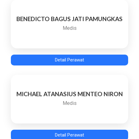
BENEDICTO BAGUS JATI PAMUNGKAS
Medis
Detail Perawat
MICHAEL ATANASIUS MENTEO NIRON
Medis
Detail Perawat