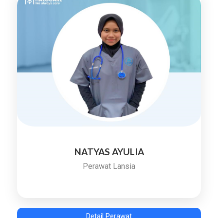
NATYAS AYULIA
Perawat Lansia
Detail Perawat