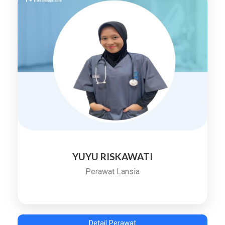
YUYU RISKAWATI
Perawat Lansia
Detail Perawat