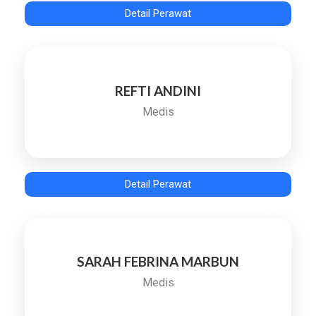
Detail Perawat
REFTI ANDINI
Medis
Detail Perawat
SARAH FEBRINA MARBUN
Medis