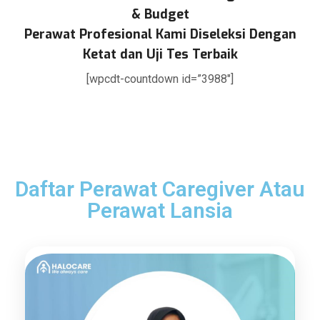
& Budget
Perawat Profesional Kami Diseleksi Dengan
Ketat dan Uji Tes Terbaik
[wpcdt-countdown id=”3988″]
Daftar Perawat Caregiver Atau
Perawat Lansia