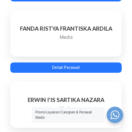
FANDA RISTYA FRANTISKA ARDILA
Medis
Detail Perawat
ERWIN I'IS SARTIKA NAZARA
Medis
Promo Layanan Caregiver & Perawat
Medis