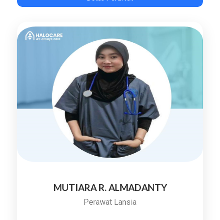
MUTIARA R. ALMADANTY
Perawat Lansia