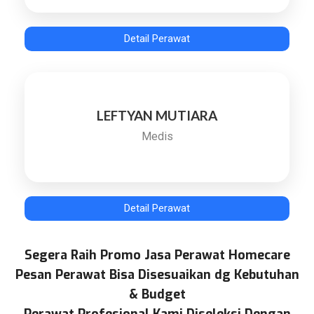
Detail Perawat
LEFTYAN MUTIARA
Medis
Detail Perawat
Segera Raih Promo Jasa Perawat Homecare
Pesan Perawat Bisa Disesuaikan dg Kebutuhan
& Budget
Perawat Profesional Kami Diseleksi Dengan