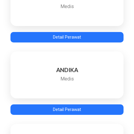
Medis
Detail Perawat
ANDIKA
Medis
Detail Perawat