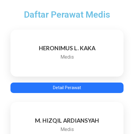
Daftar Perawat Medis
HERONIMUS L. KAKA
Medis
Detail Perawat
M. HIZQIL ARDIANSYAH
Medis