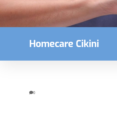
Homecare Cikini
0