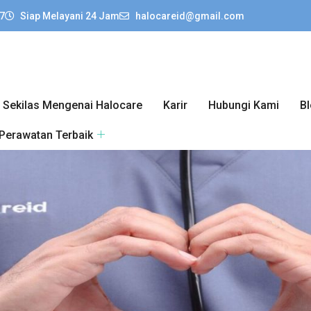
7
Siap Melayani 24 Jam
halocareid@gmail.com
Sekilas Mengenai Halocare
Karir
Hubungi Kami
B
 Perawatan Terbaik