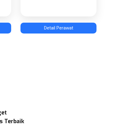
Detail Perawat
get
s Terbaik