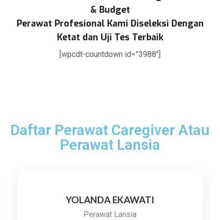
& Budget
Perawat Profesional Kami Diseleksi Dengan
Ketat dan Uji Tes Terbaik
[wpcdt-countdown id=”3988″]
Daftar Perawat Caregiver Atau
Perawat Lansia
YOLANDA EKAWATI
Perawat Lansia