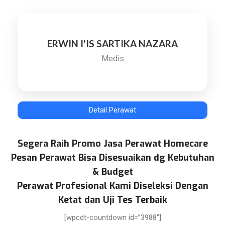
ERWIN I'IS SARTIKA NAZARA
Medis
Detail Perawat
Segera Raih Promo Jasa Perawat Homecare
Pesan Perawat Bisa Disesuaikan dg Kebutuhan
& Budget
Perawat Profesional Kami Diseleksi Dengan
Ketat dan Uji Tes Terbaik
[wpcdt-countdown id=”3988″]