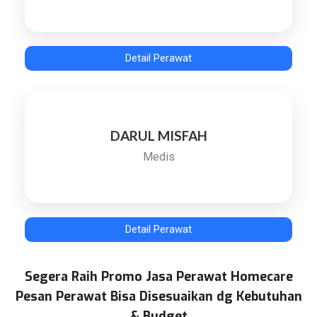
Detail Perawat
DARUL MISFAH
Medis
Detail Perawat
Segera Raih Promo Jasa Perawat Homecare
Pesan Perawat Bisa Disesuaikan dg Kebutuhan
& Budget