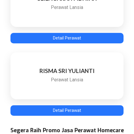
Perawat Lansia
Detail Perawat
RISMA SRI YULIANTI
Perawat Lansia
Detail Perawat
Segera Raih Promo Jasa Perawat Homecare