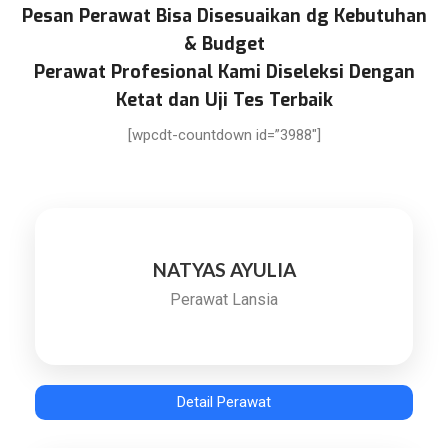
Pesan Perawat Bisa Disesuaikan dg Kebutuhan
& Budget
Perawat Profesional Kami Diseleksi Dengan
Ketat dan Uji Tes Terbaik
[wpcdt-countdown id=”3988″]
NATYAS AYULIA
Perawat Lansia
Detail Perawat