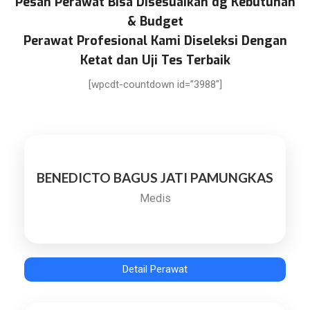
Pesan Perawat Bisa Disesuaikan dg Kebutuhan
& Budget
Perawat Profesional Kami Diseleksi Dengan
Ketat dan Uji Tes Terbaik
[wpcdt-countdown id=”3988″]
BENEDICTO BAGUS JATI PAMUNGKAS
Medis
Detail Perawat