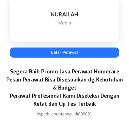
NURAILAH
Medis
Detail Perawat
Segera Raih Promo Jasa Perawat Homecare
Pesan Perawat Bisa Disesuaikan dg Kebutuhan
& Budget
Perawat Profesional Kami Diseleksi Dengan
Ketat dan Uji Tes Terbaik
[wpcdt-countdown id=”3988″]