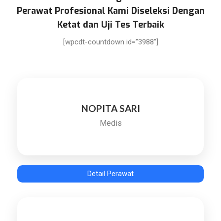
Perawat Profesional Kami Diseleksi Dengan
Ketat dan Uji Tes Terbaik
[wpcdt-countdown id=”3988″]
NOPITA SARI
Medis
Detail Perawat