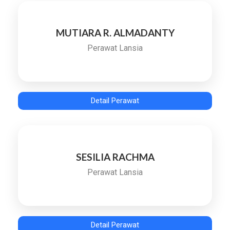
MUTIARA R. ALMADANTY
Perawat Lansia
Detail Perawat
SESILIA RACHMA
Perawat Lansia
Detail Perawat