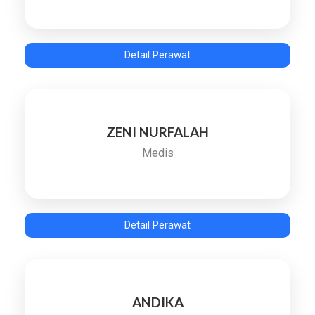
Detail Perawat
ZENI NURFALAH
Medis
Detail Perawat
ANDIKA