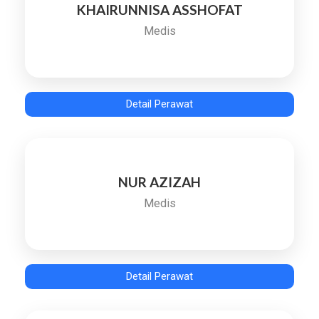
KHAIRUNNISA ASSHOFAT
Medis
Detail Perawat
NUR AZIZAH
Medis
Detail Perawat