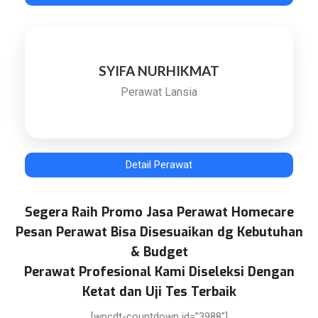
SYIFA NURHIKMAT
Perawat Lansia
Detail Perawat
Segera Raih Promo Jasa Perawat Homecare
Pesan Perawat Bisa Disesuaikan dg Kebutuhan
& Budget
Perawat Profesional Kami Diseleksi Dengan
Ketat dan Uji Tes Terbaik
[wpcdt-countdown id=”3988″]