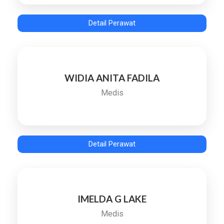
Detail Perawat
WIDIA ANITA FADILA
Medis
Detail Perawat
IMELDA G LAKE
Medis