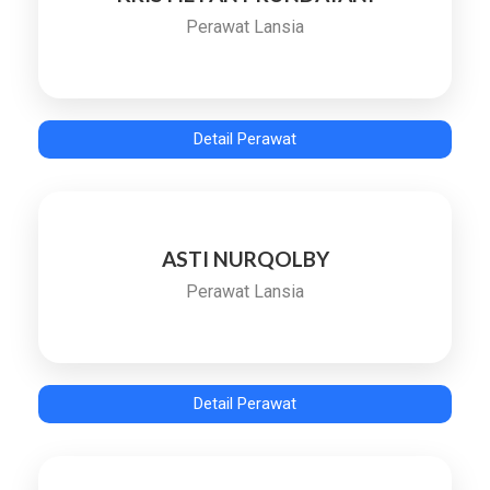
Perawat Lansia
Detail Perawat
ASTI NURQOLBY
Perawat Lansia
Detail Perawat