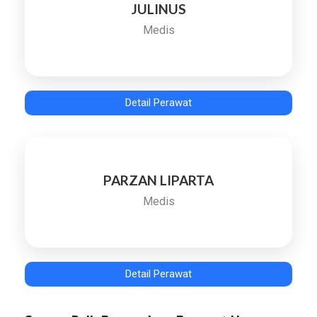
JULINUS
Medis
Detail Perawat
PARZAN LIPARTA
Medis
Detail Perawat