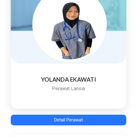
YOLANDA EKAWATI
Perawat Lansia
Detail Perawat