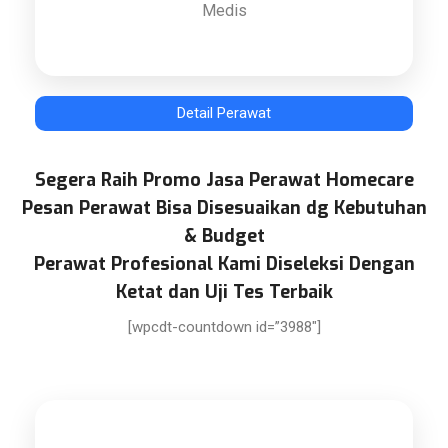
Medis
Detail Perawat
Segera Raih Promo Jasa Perawat Homecare
Pesan Perawat Bisa Disesuaikan dg Kebutuhan
& Budget
Perawat Profesional Kami Diseleksi Dengan
Ketat dan Uji Tes Terbaik
[wpcdt-countdown id=”3988″]