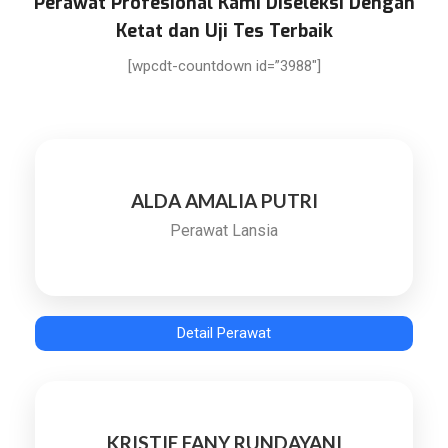
Perawat Profesional Kami Diseleksi Dengan
Ketat dan Uji Tes Terbaik
[wpcdt-countdown id=”3988″]
ALDA AMALIA PUTRI
Perawat Lansia
Detail Perawat
KRISTIE FANY RUNDAYANI