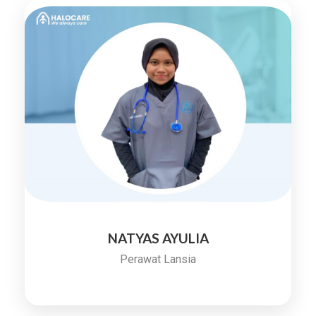
NATYAS AYULIA
Perawat Lansia