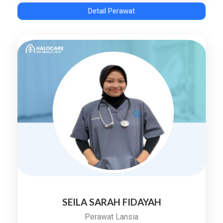
Detail Perawat
SEILA SARAH FIDAYAH
Perawat Lansia