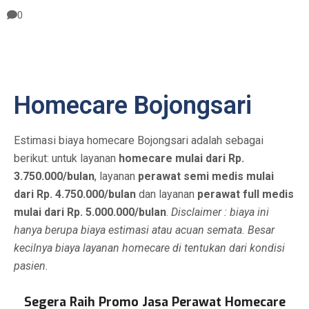
0
Homecare Bojongsari
Estimasi biaya homecare Bojongsari adalah sebagai
berikut: untuk layanan
homecare mulai dari Rp.
3.750.000/bulan
, layanan
perawat semi medis mulai
dari Rp. 4.750.000/bulan
dan layanan
perawat full medis
mulai dari Rp. 5.000.000/bulan
.
Disclaimer : biaya ini
hanya berupa biaya estimasi atau acuan semata. Besar
kecilnya biaya layanan homecare di tentukan dari kondisi
pasien.
Segera Raih Promo Jasa Perawat Homecare