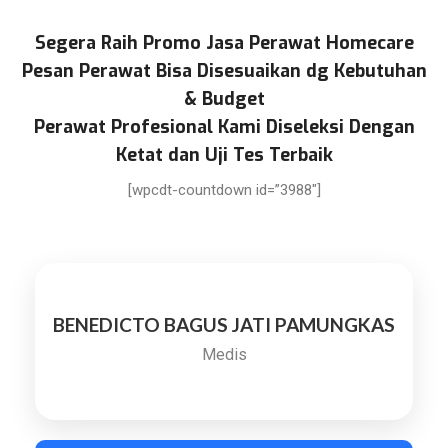
Segera Raih Promo Jasa Perawat Homecare
Pesan Perawat Bisa Disesuaikan dg Kebutuhan
& Budget
Perawat Profesional Kami Diseleksi Dengan
Ketat dan Uji Tes Terbaik
[wpcdt-countdown id=”3988″]
BENEDICTO BAGUS JATI PAMUNGKAS
Medis