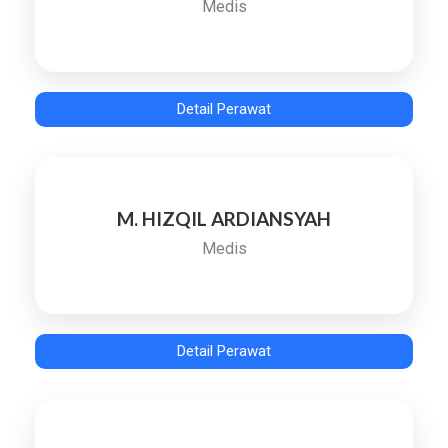
Medis
Detail Perawat
M. HIZQIL ARDIANSYAH
Medis
Detail Perawat