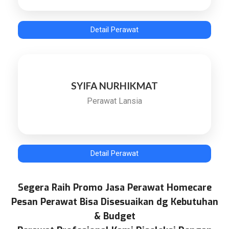
Detail Perawat
SYIFA NURHIKMAT
Perawat Lansia
Detail Perawat
Segera Raih Promo Jasa Perawat Homecare
Pesan Perawat Bisa Disesuaikan dg Kebutuhan
& Budget