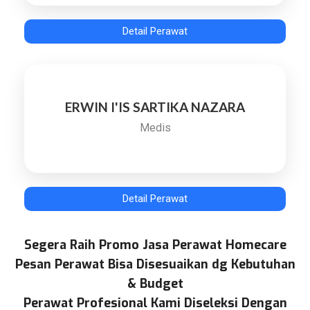
Detail Perawat
ERWIN I'IS SARTIKA NAZARA
Medis
Detail Perawat
Segera Raih Promo Jasa Perawat Homecare
Pesan Perawat Bisa Disesuaikan dg Kebutuhan
& Budget
Perawat Profesional Kami Diseleksi Dengan