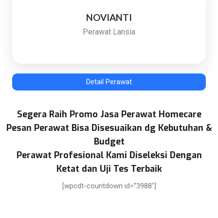
NOVIANTI
Perawat Lansia
Detail Perawat
Segera Raih Promo Jasa Perawat Homecare
Pesan Perawat Bisa Disesuaikan dg Kebutuhan &
Budget
Perawat Profesional Kami Diseleksi Dengan
Ketat dan Uji Tes Terbaik
[wpcdt-countdown id=”3988″]