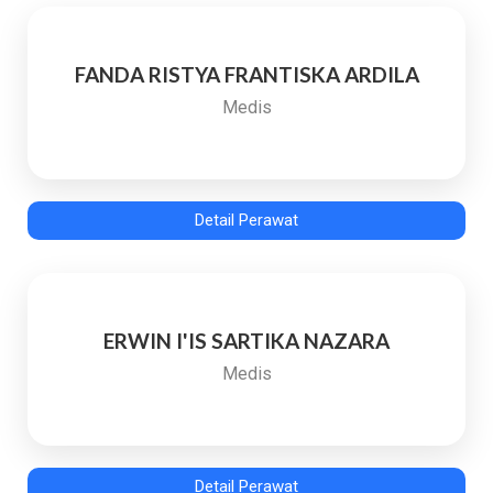
FANDA RISTYA FRANTISKA ARDILA
Medis
Detail Perawat
ERWIN I'IS SARTIKA NAZARA
Medis
Detail Perawat