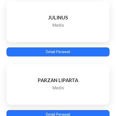
JULINUS
Medis
Detail Perawat
PARZAN LIPARTA
Medis
Detail Perawat