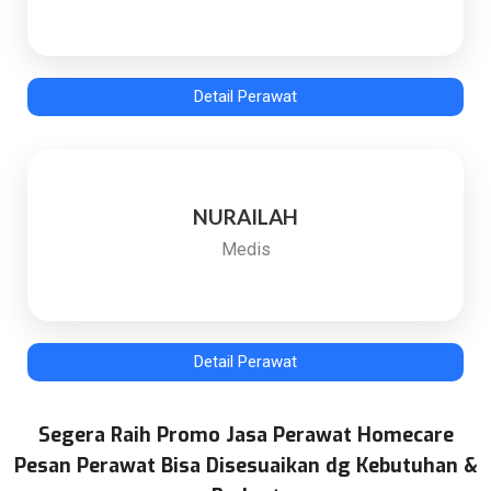
Detail Perawat
NURAILAH
Medis
Detail Perawat
Segera Raih Promo Jasa Perawat Homecare
Pesan Perawat Bisa Disesuaikan dg Kebutuhan &