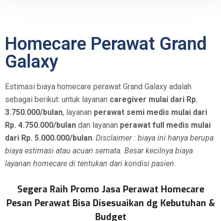
Homecare Perawat Grand
Galaxy
Estimasi biaya homecare perawat Grand Galaxy adalah
sebagai berikut: untuk layanan
caregiver mulai dari Rp.
3.750.000/bulan
, layanan
perawat semi medis mulai dari
Rp. 4.750.000/bulan
dan layanan
perawat full medis mulai
dari Rp. 5.000.000/bulan
.
Disclaimer : biaya ini hanya berupa
biaya estimasi atau acuan semata. Besar kecilnya biaya
layanan homecare di tentukan dari kondisi pasien.
Segera Raih Promo Jasa Perawat Homecare
Pesan Perawat Bisa Disesuaikan dg Kebutuhan &
Budget