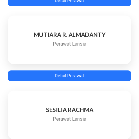
Detail Perawat
MUTIARA R. ALMADANTY
Perawat Lansia
Detail Perawat
SESILIA RACHMA
Perawat Lansia