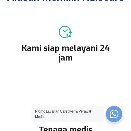
Kami siap melayani 24
jam
Promo Layanan Caregiver & Perawat
Medis
Tenaga medis