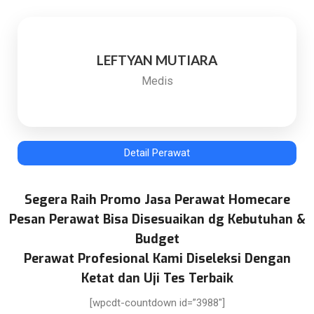
LEFTYAN MUTIARA
Medis
Detail Perawat
Segera Raih Promo Jasa Perawat Homecare
Pesan Perawat Bisa Disesuaikan dg Kebutuhan &
Budget
Perawat Profesional Kami Diseleksi Dengan
Ketat dan Uji Tes Terbaik
[wpcdt-countdown id=”3988″]