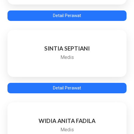
Detail Perawat
SINTIA SEPTIANI
Medis
Detail Perawat
WIDIA ANITA FADILA
Medis