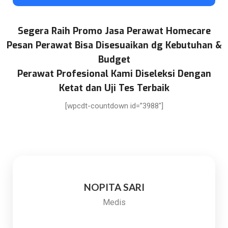
Segera Raih Promo Jasa Perawat Homecare
Pesan Perawat Bisa Disesuaikan dg Kebutuhan &
Budget
Perawat Profesional Kami Diseleksi Dengan
Ketat dan Uji Tes Terbaik
[wpcdt-countdown id=”3988″]
NOPITA SARI
Medis