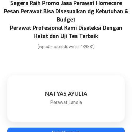
Segera Raih Promo Jasa Perawat Homecare
Pesan Perawat Bisa Disesuaikan dg Kebutuhan &
Budget
Perawat Profesional Kami Diseleksi Dengan
Ketat dan Uji Tes Terbaik
[wpcdt-countdown id=”3988″]
NATYAS AYULIA
Perawat Lansia