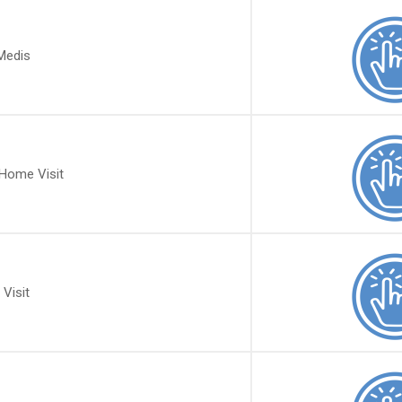
Medis
 Home Visit
 Visit