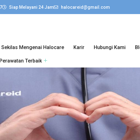
7
Siap Melayani 24 Jam
halocareid@gmail.com
Sekilas Mengenai Halocare
Karir
Hubungi Kami
B
 Perawatan Terbaik