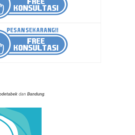
odetabek
dan
Bandung
.