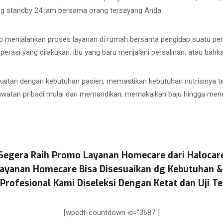
g standby 24 jam bersama orang tersayang Anda.
 menjalankan proses layanan di rumah bersama pengidap suatu penyak
asi yang dilakukan, ibu yang baru menjalani persalinan, atau bahkan
aitan dengan kebutuhan pasien, memastikan kebutuhan nutrisinya t
watan pribadi mulai dari memandikan, memakaikan baju hingga menem
Segera Raih Promo Layanan Homecare dari Halocar
ayanan Homecare Bisa Disesuaikan dg Kebutuhan 
Profesional Kami Diseleksi Dengan Ketat dan Uji Te
[wpcdt-countdown id=”3687″]