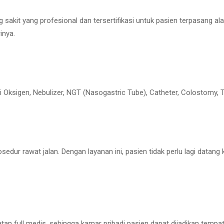
sakit yang profesional dan tersertifikasi untuk pasien terpasang al
inya.
i Oksigen, Nebulizer, NGT (Nasogastric Tube), Catheter, Colostomy, T
edur rawat jalan. Dengan layanan ini, pasien tidak perlu lagi datang
n full medis, sehingga kamar pribadi pasien dapat dijadikan tempa