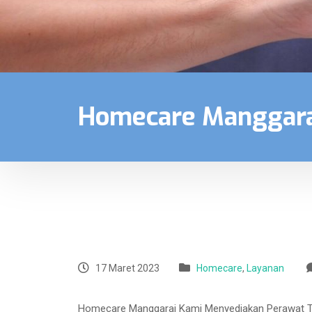
Homecare Manggara
17 Maret 2023
Homecare
,
Layanan
Homecare Manggarai Kami Menyediakan Perawat Terl