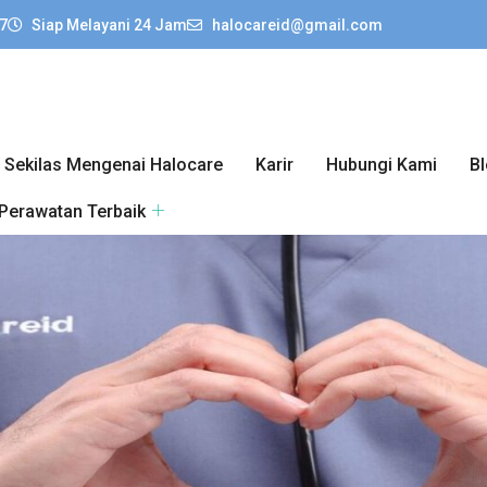
7
Siap Melayani 24 Jam
halocareid@gmail.com
Sekilas Mengenai Halocare
Karir
Hubungi Kami
B
 Perawatan Terbaik