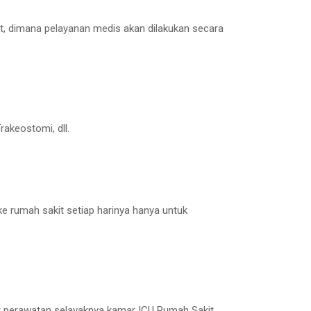
at, dimana pelayanan medis akan dilakukan secara
rakeostomi, dll.
 ke rumah sakit setiap harinya hanya untuk
t perawatan selayaknya kamar ICU Rumah Sakit.