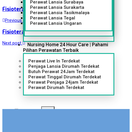
Perawat Lansia Surabaya
Perawat Lansia Surakarta
Fisioterapi Batutulis Promo Agustus 2026
Perawat Lansia Tasikmalaya
Perawat Lansia Tegal
Previous post
Perawat Lansia Ungaran
Fisioterapi Citayam Promo Agustus 2026
Next post
Nursing Home 24 Hour Care | Pahami
Pilihan Perawatan Terbaik
Perawat Live In Terdekat
Penjaga Lansia Dirumah Terdekat
Butuh Perawat 24Jam Terdekat
Perawat Tinggal Dirumah Terdekat
Perawat Penjaga 24jam Terdekat
Perawat Dirumah Terdekat
X