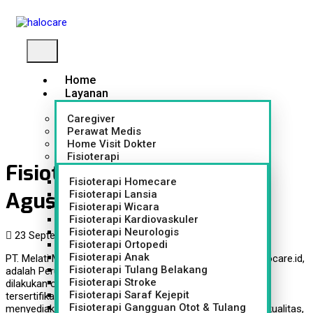
Home
Layanan
Caregiver
Perawat Medis
Home Visit Dokter
Fisioterapi
Fisioterapi Tajur Promo
Fisioterapi Homecare
Agustus 2026
Fisioterapi Lansia
Fisioterapi Wicara
Fisioterapi Kardiovaskuler
Fisioterapi Neurologis
23 September 2023
Fisioterapi
,
Layanan
0
Fisioterapi Ortopedi
Fisioterapi Anak
PT. Melati Medika Indonesia atau lebih dikenal dengan Halocare.id,
Fisioterapi Tulang Belakang
adalah Perusahaan penyedia jasa layanan fisioterapi yang
Fisioterapi Stroke
dilakukan oleh tenaga kesehatan yang profesional dan
Fisioterapi Saraf Kejepit
tersertifikasi. Halocare.id berkomitmen turut serta dalam
Fisioterapi Gangguan Otot & Tulang
menyediakan pelayanan kesehatan yang terbaik dari segi kualitas,