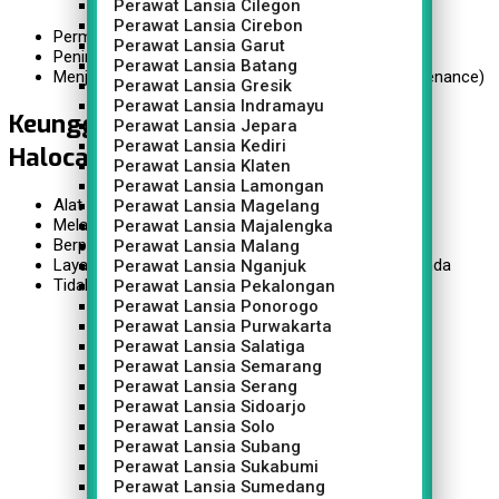
Perawat Lansia Cilegon
Perawat Lansia Cirebon
Permasalahan fisik pada anak dan lansia
Perawat Lansia Garut
Peningkatan performa pasca cedera olahraga
Perawat Lansia Batang
Menjaga tubuh dari menurunnya kondisi fisik (Maintenance)
Perawat Lansia Gresik
Perawat Lansia Indramayu
Keunggulan Layanan Fisioterapi
Perawat Lansia Jepara
Perawat Lansia Kediri
Halocare
Perawat Lansia Klaten
Perawat Lansia Lamongan
Alat fisioterapi kami lengkap dan sudah SNI
Perawat Lansia Magelang
Melayani pasian untuk seluruh usia
Perawat Lansia Majalengka
Berpengalaman & Bersertifikasi
Perawat Lansia Malang
Layanan fisioterapi kami bisa di lakukan di rumah Anda
Perawat Lansia Nganjuk
Tidak perlu repot mengantri
Perawat Lansia Pekalongan
Perawat Lansia Ponorogo
Perawat Lansia Purwakarta
Promo Layanan Fisioterapi Terbatas
Perawat Lansia Salatiga
Fisioterapi Panggilan ke Rumah Anda
Perawat Lansia Semarang
Free Konsultasi
Perawat Lansia Serang
Perawat Lansia Sidoarjo
Perawat Lansia Solo
Perawat Lansia Subang
Perawat Lansia Sukabumi
Perawat Lansia Sumedang