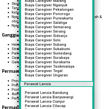
Biaya Caregiver Malang
Skoliosis
Biaya Caregiver Nganjuk
Tendonitis
Biaya Caregiver Pekalongan
Ketegangan otot / mucle tightness
Biaya Caregiver Ponorogo
Nyeri Lutut, leher, bahu, punggung dan pinggang bawah &
Biaya Caregiver Purwakarta
otot terkilir / muscle strain
Biaya Caregiver Salatiga
Nyeri ankle dan kaki / keseleo
Biaya Caregiver Semarang
Biaya Caregiver Serang
Gangguan Saraf dan Otot
Biaya Caregiver Sidoarjo
Biaya Caregiver Solo
Herniated Nucleus Pulposus (HNP) / Saraf kejepit
Biaya Caregiver Subang
Stroke
Biaya Caregiver Sukabumi
Parkinson
Biaya Caregiver Sumedang
Carpal tunnel syndrom
Biaya Caregiver Surabaya
Gangguan saraf / neuromuscular lainnya
Biaya Caregiver Surakarta
Biaya Caregiver Tasikmalaya
Permasalahan Permasalahan Respirasi
Biaya Caregiver Tegal
Biaya Caregiver Ungaran
Pneumothoraks
Perawat Lansia
Pneumonia
Post Covid-19
Perawat Lansia Bandung
Asthma
Perawat Lansia Banyuwangi
Penyakit Paru Obstruktif Kronis
Perawat Lansia Cianjur
Perawat Lansia Cilacap
Permasalahan lainnya: