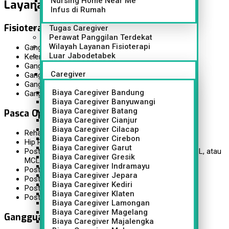
Nursing Home Near Me
Layanan Fisioterapi Tajur:
Infus di Rumah
Fisioterapi Stroke
Tugas Caregiver
Perawat Panggilan Terdekat
Wilayah Layanan Fisioterapi
Gangguan postur tubuh
Luar Jabodetabek
Kelemahan otot pada bagian tubuh tertentu
Gangguan pernapasan
Caregiver
Gangguan bicara
Gangguan kemampuan fungsional
Biaya Caregiver Bandung
Gangguan keseimbangan
Biaya Caregiver Banyuwangi
Biaya Caregiver Batang
Pasca Operasi
Biaya Caregiver Cianjur
Biaya Caregiver Cilacap
Rehabilitas orthopedic
Biaya Caregiver Cirebon
Hip Replacement
Biaya Caregiver Garut
Post operasi arthroscopic rekontruksi (ACI, PCL, LCL, atau
Biaya Caregiver Gresik
MCL)
Biaya Caregiver Indramayu
Post operasi meniskus
Biaya Caregiver Jepara
Post operasi pada tulang belakang
Biaya Caregiver Kediri
Post operasi ankle
Biaya Caregiver Klaten
Post operasi fraktur tulang / patah tulang
Biaya Caregiver Lamongan
Biaya Caregiver Magelang
Gangguan Otot dan Tulang
Biaya Caregiver Majalengka