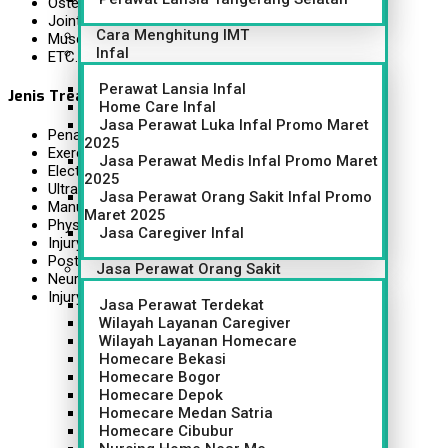
Osteoarthritis/ Radang sendi
Joint/Ligament Sprain
Cara Menghitung IMT
Muscle Pain / Sakit pada otot
Infal
ETC.
Perawat Lansia Infal
Jenis Treatment :
Home Care Infal
Jasa Perawat Luka Infal Promo Maret
Penanganan Nyeri Akut (Acute Management)
2025
Exercise Therapy
Jasa Perawat Medis Infal Promo Maret
Electrical Stimulation
2025
Ultrasound Therapy
Jasa Perawat Orang Sakit Infal Promo
Manual Therapy
Maret 2025
Physical Rehabilitation
Jasa Caregiver Infal
Injury Massage
Posture Training
Jasa Perawat Orang Sakit
Neurodevelopment Rehabilitation
Injury Prevention Program
Jasa Perawat Terdekat
Wilayah Layanan Caregiver
Promo Layanan Fisioterapi Terbatas
Wilayah Layanan Homecare
Fisioterapi Panggilan ke Rumah Anda
Homecare Bekasi
Free Konsultasi
Homecare Bogor
Homecare Depok
Homecare Medan Satria
Homecare Cibubur