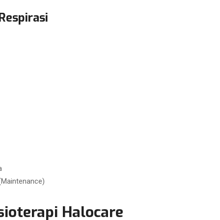
espirasi
a
 (Maintenance)
ioterapi Halocare