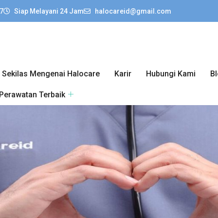
7
Siap Melayani 24 Jam
halocareid@gmail.com
Sekilas Mengenai Halocare
Karir
Hubungi Kami
B
 Perawatan Terbaik