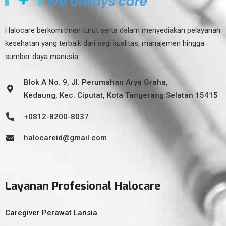
Halocare berkomitmen turut serta dalam menyediakan pelayanan
kesehatan yang terbaik dari segi kualitas, manajemen hingga
sumber daya manusia.
Blok A No. 9, Jl. Perumahan Arya Graha,
Kedaung, Kec. Ciputat, Kota Tangerang Selatan 15415
+0812-8200-8037
halocareid@gmail.com
Layanan Profesional Halocare
Caregiver Perawat Lansia