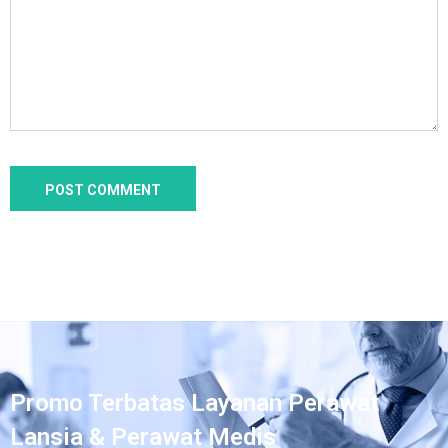
Promo Terbatas Layanan Perawat
Lansia & Perawat Medis