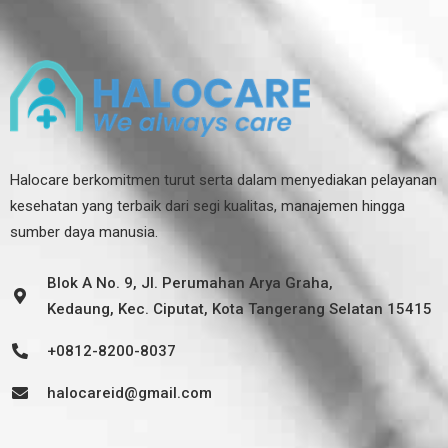
Halocare berkomitmen turut serta dalam menyediakan pelayanan
kesehatan yang terbaik dari segi kualitas, manajemen hingga
sumber daya manusia.
Blok A No. 9, Jl. Perumahan Arya Graha,
Kedaung, Kec. Ciputat, Kota Tangerang Selatan 15415
+0812-8200-8037
halocareid@gmail.com