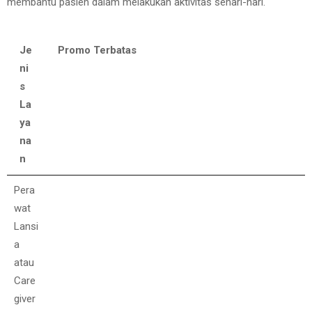
membantu pasien dalam melakukan aktivitas sehari-hari.
Je
Promo Terbatas
ni
s
La
ya
na
n
Je
Promo Terbatas
Pera
ni
wat
s
Lansi
La
a
ya
atau
na
Care
n
giver