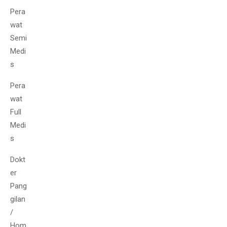
Pera
wat
Semi
Medi
s
Pera
wat
Full
Medi
s
Dokt
er
Pang
gilan
/
Hom