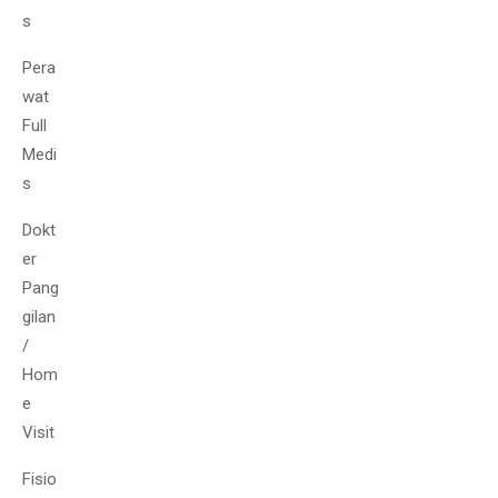
s
Pera
wat
Full
Medi
s
Dokt
er
Pang
gilan
/
Hom
e
Visit
Fisio