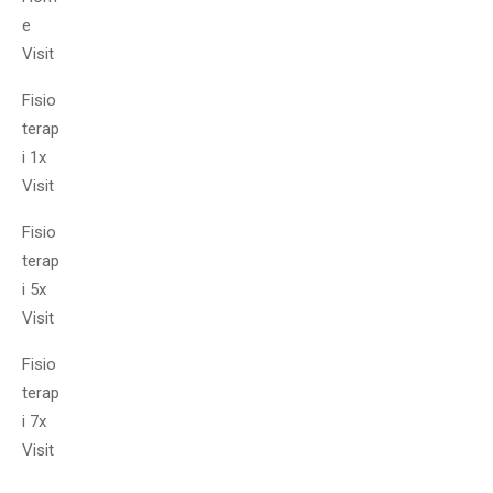
e
Visit
Fisio
terap
i 1x
Visit
Fisio
terap
i 5x
Visit
Fisio
terap
i 7x
Visit