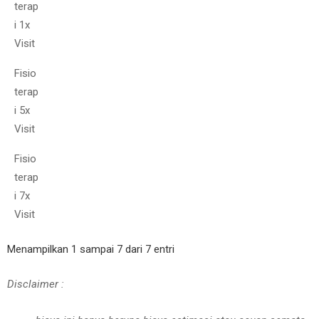
terap
i 1x
Visit
Fisio
terap
i 5x
Visit
Fisio
terap
i 7x
Visit
Menampilkan 1 sampai 7 dari 7 entri
Disclaimer :