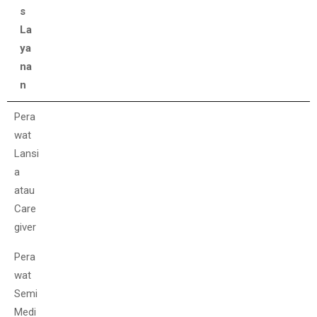
s
La
ya
na
n
Je
Promo Terbatas
Pera
ni
wat
s
Lansi
La
a
ya
atau
na
Care
n
giver
Pera
wat
Semi
Medi