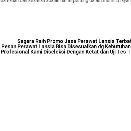
eamanan dan keahlian adalah hal terpenting dalam memilih layan
Segera Raih Promo Jasa Perawat Lansia Terba
Pesan Perawat Lansia Bisa Disesuaikan dg Kebutuhan
Profesional Kami Diseleksi Dengan Ketat dan Uji Tes Te