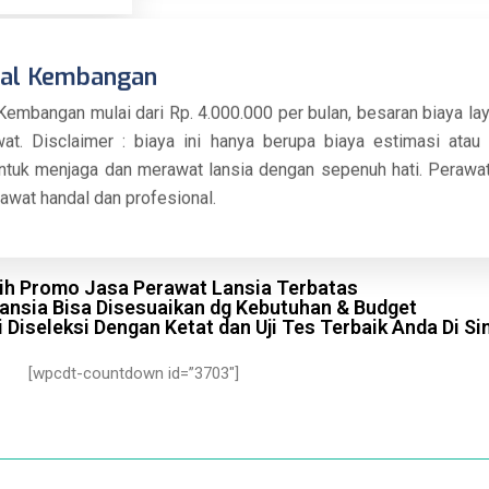
nfal Kembangan
 Kembangan mulai dari Rp. 4.000.000 per bulan, besaran biaya lay
at. Disclaimer : biaya ini hanya berupa biaya estimasi ata
untuk menjaga dan merawat lansia dengan sepenuh hati. Peraw
rawat handal dan profesional.
ih Promo Jasa Perawat Lansia Terbatas
ansia Bisa Disesuaikan dg Kebutuhan & Budget
Diseleksi Dengan Ketat dan Uji Tes Terbaik Anda Di Sin
[wpcdt-countdown id=”3703″]