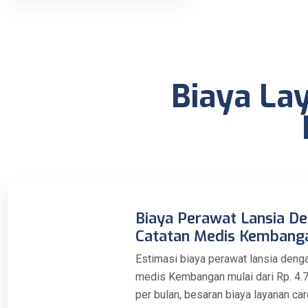
Biaya La
Biaya Perawat Lansia D
Catatan Medis Kembang
Estimasi biaya perawat lansia deng
medis Kembangan mulai dari Rp. 4.
per bulan, besaran biaya layanan car