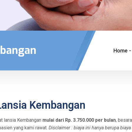
mbangan
Home
-
Lansia Kembangan
at lansia Kembangan
mulai dari Rp. 3.750.000 per bulan
, besar
 pasien yang kami rawat.
Disclaimer : biaya ini hanya berupa biay