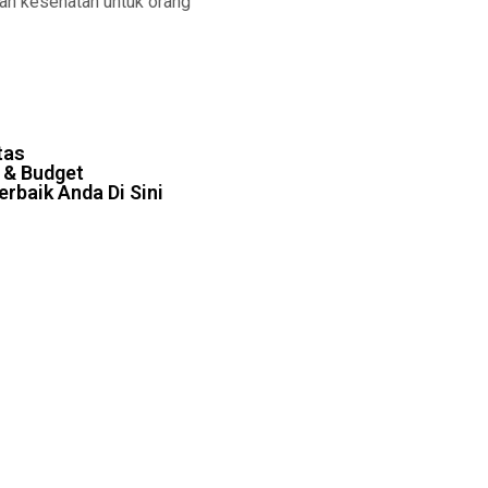
an kesehatan untuk orang
tas
 & Budget
rbaik Anda Di Sini