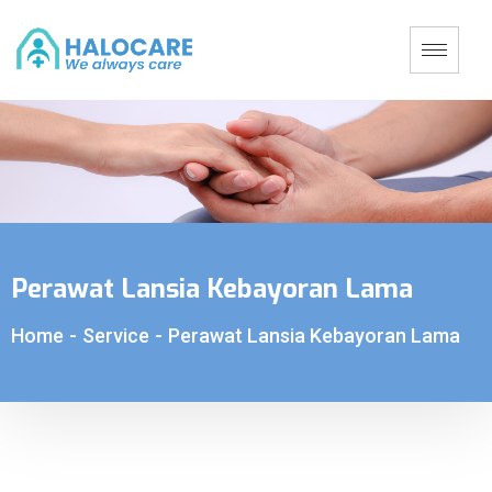
Perawat Lansia Kebayoran Lama
Home
-
Service
-
Perawat Lansia Kebayoran Lama