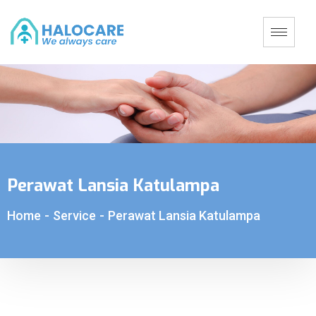
Perawat Lansia Katulampa
Home
-
Service
-
Perawat Lansia Katulampa