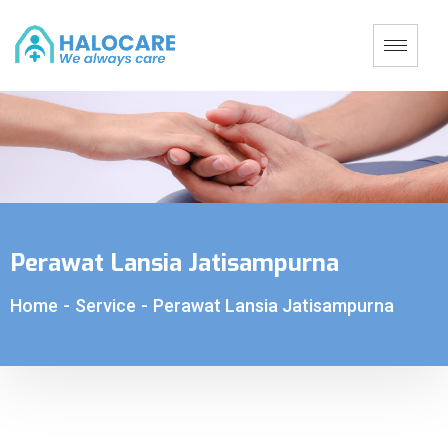
Perawat Lansia Jatisampurna
Home
-
Service
-
Perawat Lansia Jatisampurna