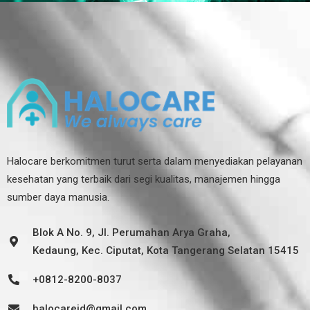
Halocare berkomitmen turut serta dalam menyediakan pelayanan
kesehatan yang terbaik dari segi kualitas, manajemen hingga
sumber daya manusia.
Blok A No. 9, Jl. Perumahan Arya Graha,
Kedaung, Kec. Ciputat, Kota Tangerang Selatan 15415
+0812-8200-8037
halocareid@gmail.com