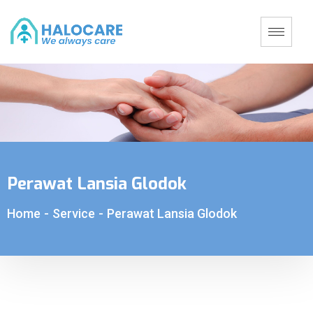
Perawat Lansia Glodok
Home
-
Service
-
Perawat Lansia Glodok