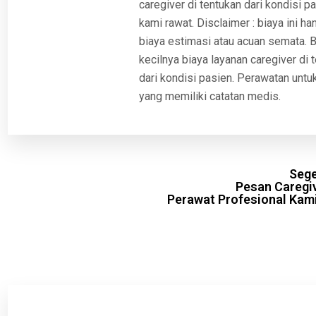
caregiver di tentukan dari kondisi p
kami rawat. Disclaimer : biaya ini h
biaya estimasi atau acuan semata. 
kecilnya biaya layanan caregiver di 
dari kondisi pasien. Perawatan untu
yang memiliki catatan medis.
Sege
Pesan Caregiv
Perawat Profesional Kami 