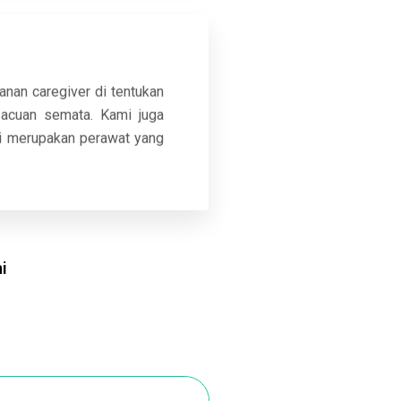
anan caregiver di tentukan
u acuan semata. Kami juga
mi merupakan perawat yang
i