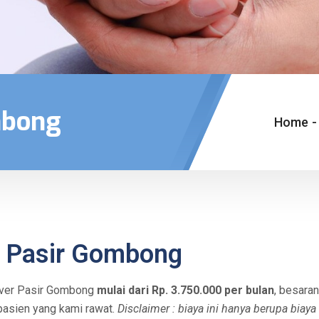
mbong
Home
-
r Pasir Gombong
iver Pasir Gombong
mulai dari Rp. 3.750.000 per bulan
, besaran
 pasien yang kami rawat.
Disclaimer : biaya ini hanya berupa biay