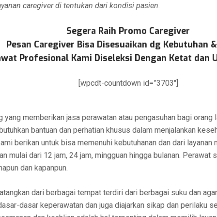
ayanan caregiver di tentukan dari kondisi pasien.
Segera Raih Promo Caregiver
Pesan Caregiver Bisa Disesuaikan dg Kebutuhan 
wat Profesional Kami Diseleksi Dengan Ketat dan U
[wpcdt-countdown id=”3703″]
g yang memberikan jasa perawatan atau pengasuhan bagi orang l
tuhkan bantuan dan perhatian khusus dalam menjalankan keseha
 kami berikan untuk bisa memenuhi kebutuhanan dan dari layana
tan mulai dari 12 jam, 24 jam, mingguan hingga bulanan. Perawat 
napun dan kapanpun.
tangkan dari berbagai tempat terdiri dari berbagai suku dan agam
dasar-dasar keperawatan dan juga diajarkan sikap dan perilaku se