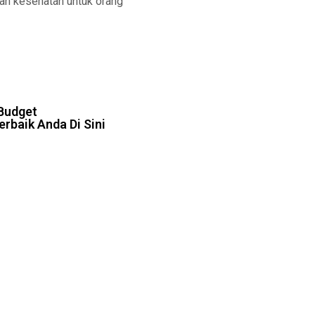
an kesehatan untuk orang
 Budget
rbaik Anda Di Sini