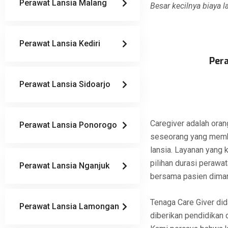
Perawat Lansia Malang
Besar kecilnya biaya l
Perawat Lansia Kediri
Pera
Perawat Lansia Sidoarjo
Caregiver adalah oran
Perawat Lansia Ponorogo
seseorang yang membu
lansia. Layanan yang
pilihan durasi perawa
Perawat Lansia Nganjuk
bersama pasien dima
Tenaga Care Giver dida
Perawat Lansia Lamongan
diberikan pendidikan 