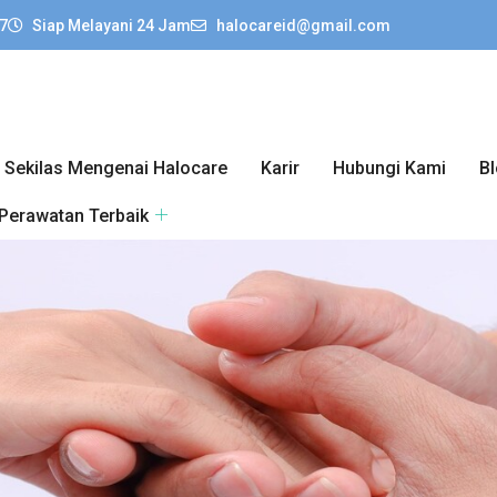
7
Siap Melayani 24 Jam
halocareid@gmail.com
Sekilas Mengenai Halocare
Karir
Hubungi Kami
B
 Perawatan Terbaik