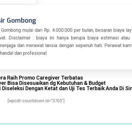
asir Gombong
r Gombong mulai dari Rp. 4.000.000 per bulan, besaran biaya lay
at. Disclaimer : biaya ini hanya berupa biaya estimasi ata
 menjaga dan merawat lansia dengan sepenuh hati. Perawat ka
 handal dan profesional.
ra Raih Promo Caregiver Terbatas
er Bisa Disesuaikan dg Kebutuhan & Budget
Diseleksi Dengan Ketat dan Uji Tes Terbaik Anda Di Sin
[wpcdt-countdown id=”3703″]