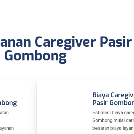
anan Caregiver Pasir
Gombong
Biaya Caregi
mbong
Pasir Gombo
tatan
Estimasi biaya care
.
Gombong mulai dari 
layanan
besaran biaya layan