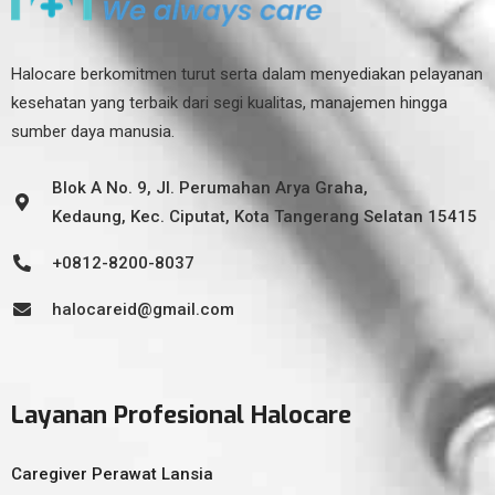
Halocare berkomitmen turut serta dalam menyediakan pelayanan
kesehatan yang terbaik dari segi kualitas, manajemen hingga
sumber daya manusia.
Blok A No. 9, Jl. Perumahan Arya Graha,
Kedaung, Kec. Ciputat, Kota Tangerang Selatan 15415
+0812-8200-8037
halocareid@gmail.com
Layanan Profesional Halocare
Caregiver Perawat Lansia