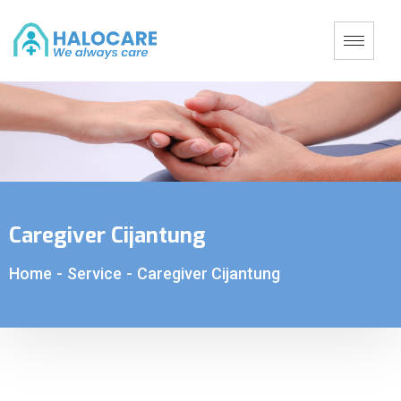
Caregiver Cijantung
Home
-
Service
-
Caregiver Cijantung