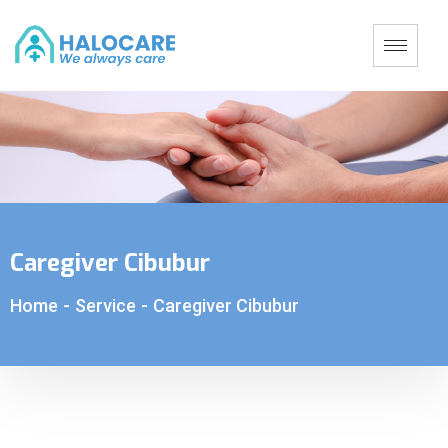
Caregiver Cibubur
Home
-
Service
-
Caregiver Cibubur