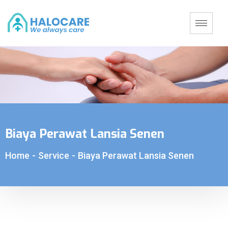
Biaya Perawat Lansia Senen
Home
-
Service
-
Biaya Perawat Lansia Senen