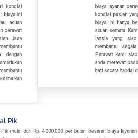
ri kondisi
biaya layanan peraw
: biaya ini
kondisi pasien yan
tau acuan
biaya ini hanya be
an perawat
acuan semata. Kami
sien. Jasa
lansia yang sia
membantu
membantu segala 
ia dengan
Perawat kami sia
memerlukan
anda merawat pasi
 membantu
hati secara handal d
simalkan
al Pik
 Pik mulai dari Rp. 4.000.000 per bulan, besaran biaya layanan 