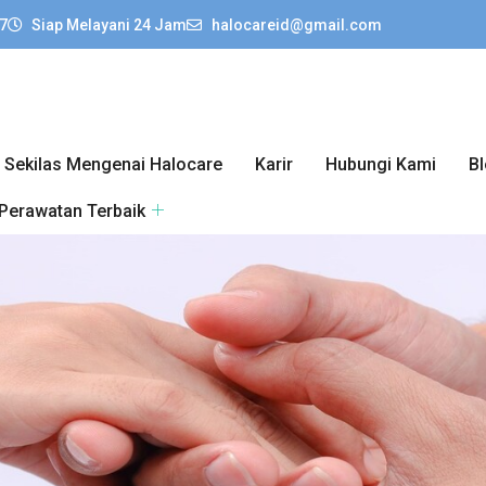
7
Siap Melayani 24 Jam
halocareid@gmail.com
Sekilas Mengenai Halocare
Karir
Hubungi Kami
B
 Perawatan Terbaik