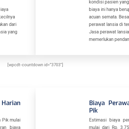
kondisi pasien yang
biaya
biaya ini hanya ber
kecilnya
acuan semata. Besar
ukan dari
perawat lansia di te
nsia yang
Jasa perawat lansia
memerlukan pendamp
[wpcdt-countdown id=”3703″]
Harian
Biaya Perawa
Pik
n Pik mulai
Estimasi biaya pe
ran biaya
mulai dari Rp. 3.7