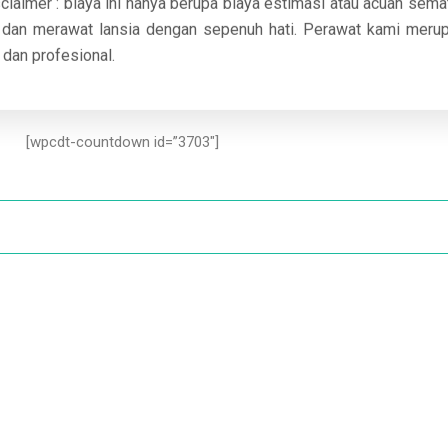
claimer : biaya ini hanya berupa biaya estimasi atau acuan sem
a dan merawat lansia dengan sepenuh hati. Perawat kami mer
 dan profesional.
[wpcdt-countdown id=”3703″]