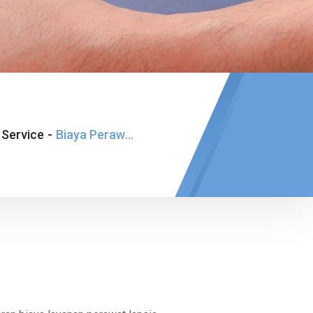
Service
-
Biaya Perawat Lansia Pasar Minggu