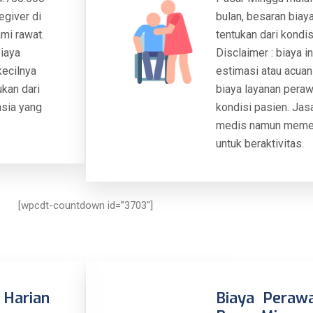
egiver di
bulan, besaran biaya
ami rawat.
tentukan dari kondi
biaya
Disclaimer : biaya i
kecilnya
estimasi atau acuan
ukan dari
biaya layanan perawa
nsia yang
kondisi pasien. Jasa
medis namun meme
untuk beraktivitas.
[wpcdt-countdown id=”3703″]
Harian
Biaya Perawa