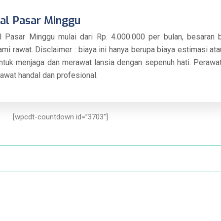
fal Pasar Minggu
al Pasar Minggu mulai dari Rp. 4.000.000 per bulan, besaran b
ami rawat. Disclaimer : biaya ini hanya berupa biaya estimasi at
untuk menjaga dan merawat lansia dengan sepenuh hati. Peraw
rawat handal dan profesional.
[wpcdt-countdown id=”3703″]