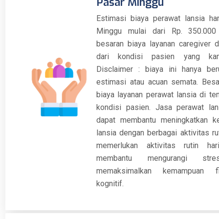
Pasar Minggu
Estimasi biaya perawat lansia ha
Minggu mulai dari Rp. 350.000 
besaran biaya layanan caregiver d
dari kondisi pasien yang kam
Disclaimer : biaya ini hanya be
estimasi atau acuan semata. Besa
biaya layanan perawat lansia di ten
kondisi pasien. Jasa perawat lan
dapat membantu meningkatkan ke
lansia dengan berbagai aktivitas ru
memerlukan aktivitas rutin har
membantu mengurangi stre
memaksimalkan kemampuan f
kognitif.