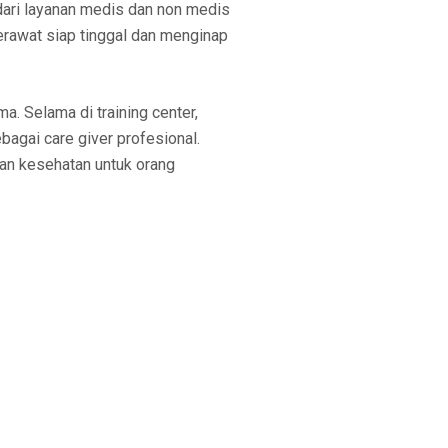
dari layanan medis dan non medis
Perawat siap tinggal dan menginap
a. Selama di training center,
bagai care giver profesional.
an kesehatan untuk orang