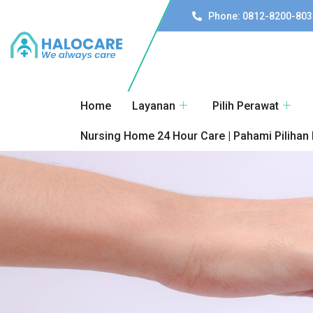
Phone: 0812-8200-803
Home
Layanan
Pilih Perawat
Nursing Home 24 Hour Care | Pahami Pilihan