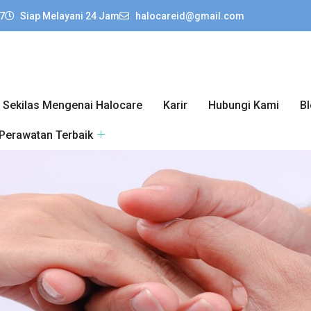
7
Siap Melayani 24 Jam
halocareid@gmail.com
Sekilas Mengenai Halocare
Karir
Hubungi Kami
B
 Perawatan Terbaik