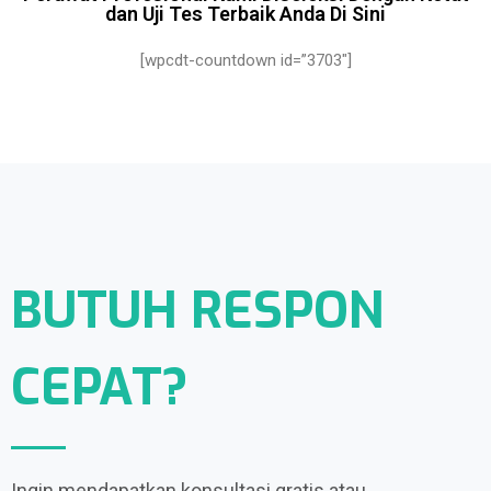
dan Uji Tes Terbaik Anda Di Sini
[wpcdt-countdown id=”3703″]
BUTUH RESPON
CEPAT?
Ingin mendapatkan konsultasi gratis atau