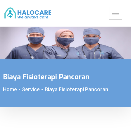
Biaya Fisioterapi Pancoran
Home
-
Service
-
Biaya Fisioterapi Pancoran