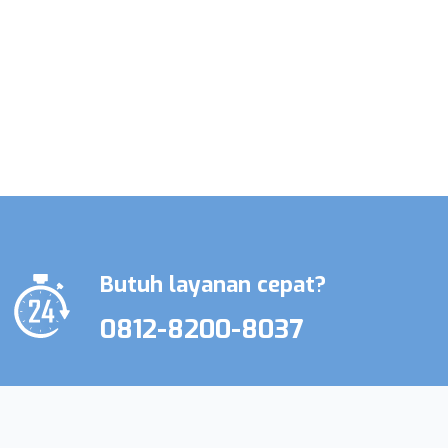
Promo Terbatas Layanan Perawat
Lansia & Perawat Medis
Butuh layanan cepat?
0812-8200-8037