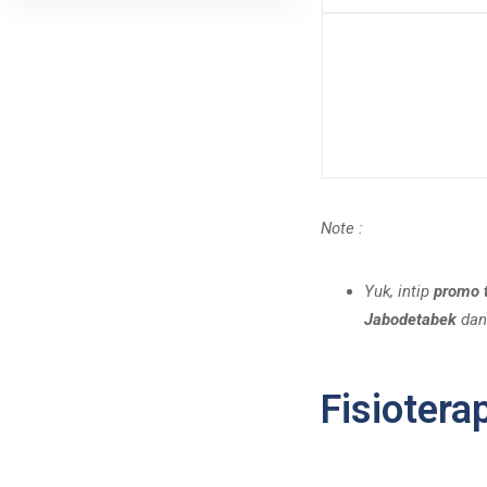
Note :
Yuk, intip
promo 
Jabodetabek
da
Fisiotera