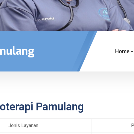
amulang
Home
-
ioterapi Pamulang
Jenis Layanan
P