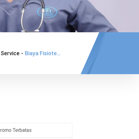
Service
-
Biaya Fisioterapi Pamulang
romo Terbatas