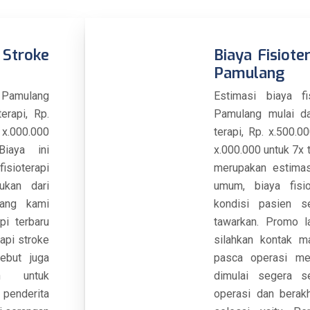
Stroke
Biaya Fisiote
Pamulang
e Pamulang
Estimasi biaya fi
erapi, Rp.
Pamulang mulai da
 x.000.000
terapi, Rp. x.500.0
Biaya ini
x.000.000 untuk 7x t
isioterapi
merupakan estimasi
ukan dari
umum, biaya fisio
yang kami
kondisi pasien s
pi terbaru
tawarkan. Promo la
api stroke
silahkan kontak ma
ebut juga
pasca operasi mel
an untuk
dimulai segera s
penderita
operasi dan berakh