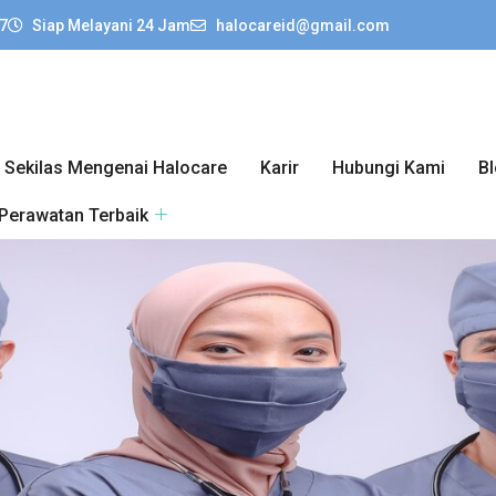
7
Siap Melayani 24 Jam
halocareid@gmail.com
Sekilas Mengenai Halocare
Karir
Hubungi Kami
B
 Perawatan Terbaik