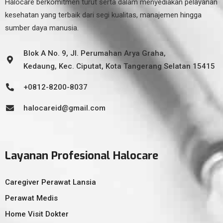
Halocare berkomitmen turut serta dalam menyediakan pelayanan
kesehatan yang terbaik dari segi kualitas, manajemen hingga
sumber daya manusia.
Blok A No. 9, Jl. Perumahan Arya Graha,
Kedaung, Kec. Ciputat, Kota Tangerang Selatan 15415
+0812-8200-8037
halocareid@gmail.com
Layanan Profesional Halocare
Caregiver Perawat Lansia
Perawat Medis
Home Visit Dokter