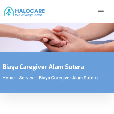
Biaya Caregiver Alam Sutera
Home
-
Service
-
Biaya Caregiver Alam Sutera