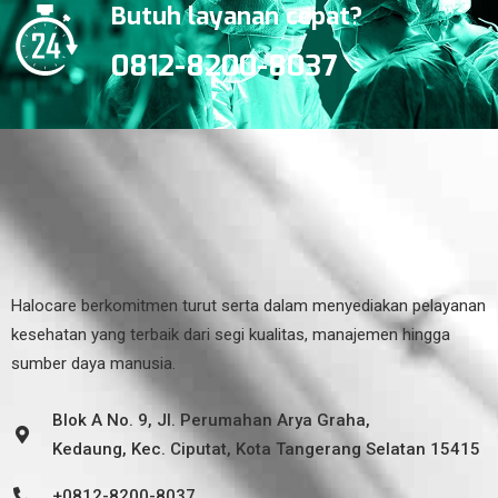
Butuh layanan cepat?
0812-8200-8037
Halocare berkomitmen turut serta dalam menyediakan pelayanan
kesehatan yang terbaik dari segi kualitas, manajemen hingga
sumber daya manusia.
Blok A No. 9, Jl. Perumahan Arya Graha,
Kedaung, Kec. Ciputat, Kota Tangerang Selatan 15415
+0812-8200-8037