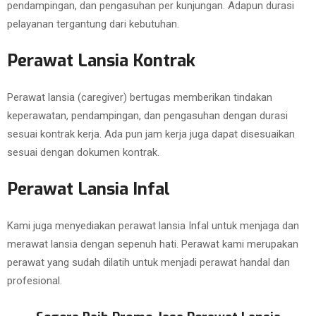
pendampingan, dan pengasuhan per kunjungan. Adapun durasi
pelayanan tergantung dari kebutuhan.
Perawat Lansia Kontrak
Perawat lansia (caregiver) bertugas memberikan tindakan
keperawatan, pendampingan, dan pengasuhan dengan durasi
sesuai kontrak kerja. Ada pun jam kerja juga dapat disesuaikan
sesuai dengan dokumen kontrak.
Perawat Lansia Infal
Kami juga menyediakan perawat lansia Infal untuk menjaga dan
merawat lansia dengan sepenuh hati. Perawat kami merupakan
perawat yang sudah dilatih untuk menjadi perawat handal dan
profesional.