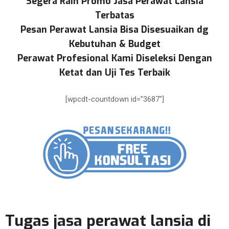
Segera Raih Promo Jasa Perawat Lansia
Terbatas
Pesan Perawat Lansia Bisa Disesuaikan dg
Kebutuhan & Budget
Perawat Profesional Kami Diseleksi Dengan
Ketat dan Uji Tes Terbaik
[wpcdt-countdown id=”3687″]
Tugas jasa perawat lansia di