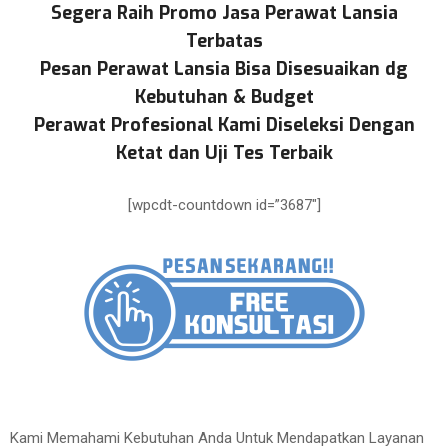
Segera Raih Promo Jasa Perawat Lansia
Terbatas
Pesan Perawat Lansia Bisa Disesuaikan dg
Kebutuhan & Budget
Perawat Profesional Kami Diseleksi Dengan
Ketat dan Uji Tes Terbaik
[wpcdt-countdown id=”3687″]
Kami Memahami Kebutuhan Anda Untuk Mendapatkan Layanan