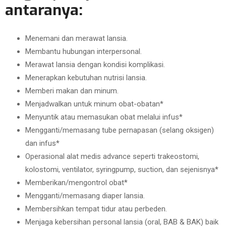
antaranya:
Menemani dan merawat lansia.
Membantu hubungan interpersonal.
Merawat lansia dengan kondisi komplikasi.
Menerapkan kebutuhan nutrisi lansia.
Memberi makan dan minum.
Menjadwalkan untuk minum obat-obatan*
Menyuntik atau memasukan obat melalui infus*
Mengganti/memasang tube pernapasan (selang oksigen)
dan infus*
Operasional alat medis advance seperti trakeostomi,
kolostomi, ventilator, syringpump, suction, dan sejenisnya*
Memberikan/mengontrol obat*
Mengganti/memasang diaper lansia.
Membersihkan tempat tidur atau perbeden.
Menjaga kebersihan personal lansia (oral, BAB & BAK) baik