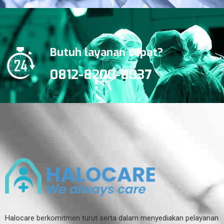
Butuh layanan cepat?
0812-8200-8037
Halocare berkomitmen turut serta dalam menyediakan pelayanan