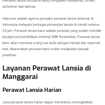
merawat lansia terutama yang mengalami disabilitas, stroke,
alzheimer dan lainnya.
Halocare adalah agency penyalur perawat lansia terbesar di
Indonesia melayani berbagai perawatan lansia di rumah selama
24 jam. Perawat lansia kami adalah perawat yang sudah memiliki
background pendidikan minimal SMK Kesehatan. Perawat lansia
kami akan merawat orang tua anda dengan handal dan sepenuh
hati, dikarenakan perawat kami sudah melakukan banyak
pelatihan.
Layanan Perawat Lansia di
Manggarai
Perawat Lansia Harian
Jasa perawat lansia harian dapat membantu meningkatkan